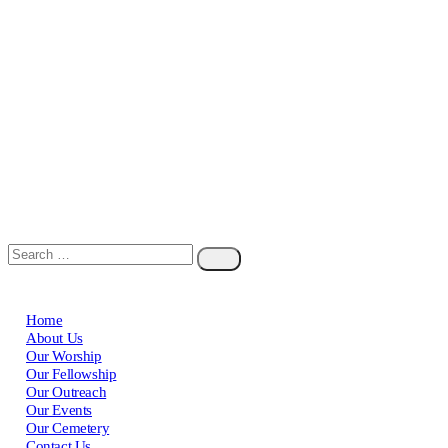
Home
About Us
Our Worship
Our Fellowship
Our Outreach
Our Events
Our Cemetery
Contact Us