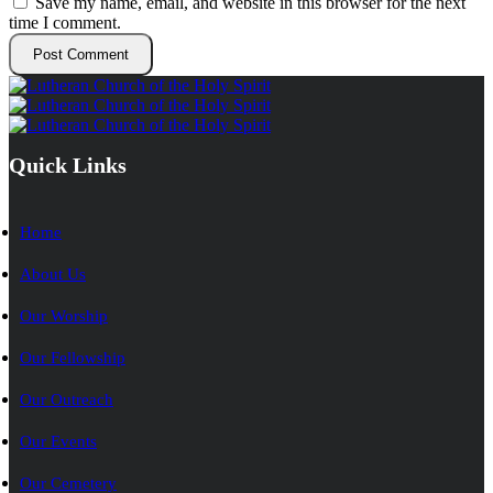
Save my name, email, and website in this browser for the next
time I comment.
Quick Links
Home
About Us
Our Worship
Our Fellowship
Our Outreach
Our Events
Our Cemetery