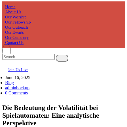
Home
About Us
Our Worship
Our Fellowship
Our Outreach
Our Events
Our Cemetery
Contact Us
Join Us Live
June 16, 2025
Blog
adminbockup
0 Comments
Die Bedeutung der Volatilität bei
Spielautomaten: Eine analytische
Perspektive