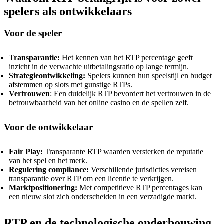
spelers als ontwikkelaars
Voor de speler
Transparantie:
Het kennen van het RTP percentage geeft
inzicht in de verwachte uitbetalingsratio op lange termijn.
Strategieontwikkeling:
Spelers kunnen hun speelstijl en budget
afstemmen op slots met gunstige RTPs.
Vertrouwen
: Een duidelijk RTP bevordert het vertrouwen in de
betrouwbaarheid van het online casino en de spellen zelf.
Voor de ontwikkelaar
Fair Play:
Transparante RTP waarden versterken de reputatie
van het spel en het merk.
Regulering compliance:
Verschillende jurisdicties vereisen
transparantie over RTP om een licentie te verkrijgen.
Marktpositionering:
Met competitieve RTP percentages kan
een nieuw slot zich onderscheiden in een verzadigde markt.
RTP en de technologische onderbouwing