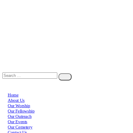
Home
About Us
Our Worship
Our Fellowship
Our Outreach
Our Events
Our Cemetery
Contact Us