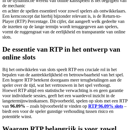
In de dynamische wereld van online kansspelen is het begrijpen van
de mechanic
en achter de spellen essentieel voor zowel spelers als ontwikkelaars.
Een kernconcept dat hierbij bijzonder relevant is, is de Return-to-
Player (RTP) Percentage. Dit cijfer, dat aangeeft welk gedeelte van
de inzetten op de lange termijn wordt teruggegeven aan spelers,
vormt de ruggengraat van de eerlijkheid en transparantie van online
slots.
De essentie van RTP in het ontwerp van
online slots
Bij het ontwikkelen van slots speelt RTP een cruciale rol in het
bepalen van de aantrekkelijkheid en betrouwbaarheid van het spel.
Een hogere RTP betekent doorgaans meer terugbetalingen aan de
speler over de tijd, wat het vertrouwen in het spel verhoogt.
Hoewel RTP altijd een statistische verwachting is en geen garantie
voor individuele sessies, geeft het een waardevol inzicht in de
langetermijnwinstkansen. Bijvoorbeeld, spelen op slots met een RTP
van
96.09%
– zoals bijvoorbeeld te vinden op
RTP 96.09% slots
–
biedt een voor de speler gunstige verhouding tussen risico en
potentiële winst.
Waarom RTP belangrijk is voor zowel