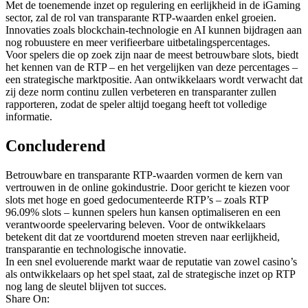
Met de toenemende inzet op regulering en eerlijkheid in de iGaming
sector, zal de rol van transparante RTP-waarden enkel groeien.
Innovaties zoals blockchain-technologie en AI kunnen bijdragen aan
nog robuustere en meer verifieerbare uitbetalingspercentages.
Voor spelers die op zoek zijn naar de meest betrouwbare slots, biedt
het kennen van de RTP – en het vergelijken van deze percentages –
een strategische marktpositie. Aan ontwikkelaars wordt verwacht dat
zij deze norm continu zullen verbeteren en transparanter zullen
rapporteren, zodat de speler altijd toegang heeft tot volledige
informatie.
Concluderend
Betrouwbare en transparante RTP-waarden vormen de kern van
vertrouwen in de online gokindustrie. Door gericht te kiezen voor
slots met hoge en goed gedocumenteerde RTP’s – zoals RTP
96.09% slots – kunnen spelers hun kansen optimaliseren en een
verantwoorde speelervaring beleven. Voor de ontwikkelaars
betekent dit dat ze voortdurend moeten streven naar eerlijkheid,
transparantie en technologische innovatie.
In een snel evoluerende markt waar de reputatie van zowel casino’s
als ontwikkelaars op het spel staat, zal de strategische inzet op RTP
nog lang de sleutel blijven tot succes.
Share On: