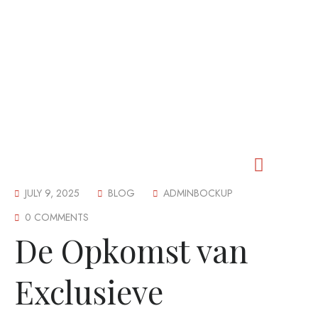
JULY 9, 2025
BLOG
ADMINBOCKUP
Our Worship
Our Fellowship
Our Outreach
Our Events
Our Cemetery
Contact Us
0 COMMENTS
De Opkomst van
Exclusieve