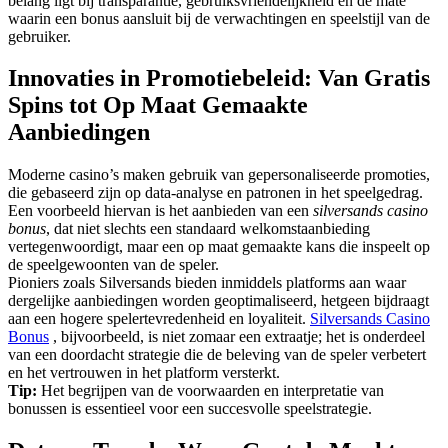
belang ligt bij transparantie, gebruiksvriendelijkheid en de mate
waarin een bonus aansluit bij de verwachtingen en speelstijl van de
gebruiker.
Innovaties in Promotiebeleid: Van Gratis
Spins tot Op Maat Gemaakte
Aanbiedingen
Moderne casino’s maken gebruik van gepersonaliseerde promoties,
die gebaseerd zijn op data-analyse en patronen in het speelgedrag.
Een voorbeeld hiervan is het aanbieden van een
silversands casino
bonus
, dat niet slechts een standaard welkomstaanbieding
vertegenwoordigt, maar een op maat gemaakte kans die inspeelt op
de speelgewoonten van de speler.
Pioniers zoals Silversands bieden inmiddels platforms aan waar
dergelijke aanbiedingen worden geoptimaliseerd, hetgeen bijdraagt
aan een hogere spelertevredenheid en loyaliteit.
Silversands Casino
Bonus
, bijvoorbeeld, is niet zomaar een extraatje; het is onderdeel
van een doordacht strategie die de beleving van de speler verbetert
en het vertrouwen in het platform versterkt.
Tip:
Het begrijpen van de voorwaarden en interpretatie van
bonussen is essentieel voor een succesvolle speelstrategie.