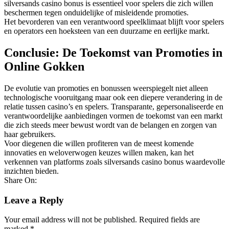
silversands casino bonus is essentieel voor spelers die zich willen
beschermen tegen onduidelijke of misleidende promoties.
Het bevorderen van een verantwoord speelklimaat blijft voor spelers
en operators een hoeksteen van een duurzame en eerlijke markt.
Conclusie: De Toekomst van Promoties in
Online Gokken
De evolutie van promoties en bonussen weerspiegelt niet alleen
technologische vooruitgang maar ook een diepere verandering in de
relatie tussen casino’s en spelers. Transparante, gepersonaliseerde en
verantwoordelijke aanbiedingen vormen de toekomst van een markt
die zich steeds meer bewust wordt van de belangen en zorgen van
haar gebruikers.
Voor diegenen die willen profiteren van de meest komende
innovaties en weloverwogen keuzes willen maken, kan het
verkennen van platforms zoals silversands casino bonus waardevolle
inzichten bieden.
Share On:
Leave a Reply
Your email address will not be published.
Required fields are
marked
*