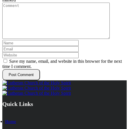
Save my name, email, and website in this browser for the next
time I comment.
Quick Links
Home