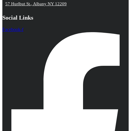
57 Hurlbut St., Albany NY 12209
Social Links
Facebook-f