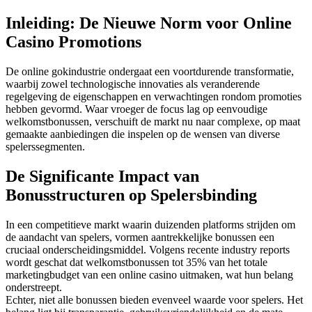
Inleiding: De Nieuwe Norm voor Online
Casino Promotions
De online gokindustrie ondergaat een voortdurende transformatie,
waarbij zowel technologische innovaties als veranderende
regelgeving de eigenschappen en verwachtingen rondom promoties
hebben gevormd. Waar vroeger de focus lag op eenvoudige
welkomstbonussen, verschuift de markt nu naar complexe, op maat
gemaakte aanbiedingen die inspelen op de wensen van diverse
spelerssegmenten.
De Significante Impact van
Bonusstructuren op Spelersbinding
In een competitieve markt waarin duizenden platforms strijden om
de aandacht van spelers, vormen aantrekkelijke bonussen een
cruciaal onderscheidingsmiddel. Volgens recente industry reports
wordt geschat dat welkomstbonussen tot 35% van het totale
marketingbudget van een online casino uitmaken, wat hun belang
onderstreept.
Echter, niet alle bonussen bieden evenveel waarde voor spelers. Het