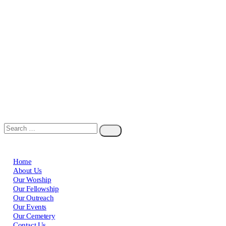
Home
About Us
Our Worship
Our Fellowship
Our Outreach
Our Events
Our Cemetery
Contact Us