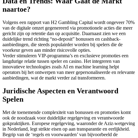
Data en Trends: Waar Gaat de Markt
naartoe?
Volgens een rapport van H2 Gambling Capital wordt ongeveer 70%
van de digitale omzet gegenereerd via promotionele acties die meer
gericht zijn op retentie dan op acquisitie. Daarnaast zien we een
duidelijke trend richting “no-deposit” bonussen en cashback-
aanbiedingen, die steeds populairder worden bij spelers die de
voorkeur geven aan minder risicovolle opties.
Verder stimuleren VIP-programma’s en exclusieve promoties een
langdurige relatie tussen speler en casino. Het integreren van
innovatieve technologies zoals AI en machine learning helpt
operators bij het ontwerpen van meer gepersonaliseerde en relevante
aanbiedingen, wat de markt verder zal transformeren.
Juridische Aspecten en Verantwoord
Spelen
Met de toenemende complexiteit van bonussen en promoties komt
ook de noodzaak voor duidelijke regelgeving en verantwoorde
gokpraktijken. Europese regelgeving, waaronder de Aziz-wetgeving
in Nederland, legt strikte eisen op aan transparantie en eerlijkheid.
Begrip van de ‘regels en voorwaarden’ van bijvoorbeeld de