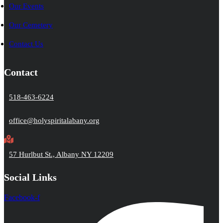
Our Events
Our Cemetery
Contact Us
Contact
518-463-6224
office@holyspiritalabany.org
57 Hurlbut St., Albany NY 12209
Social Links
Facebook-f