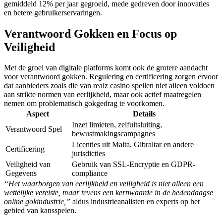
gemiddeld 12% per jaar gegroeid, mede gedreven door innovaties
en betere gebruikerservaringen.
Verantwoord Gokken en Focus op
Veiligheid
Met de groei van digitale platforms komt ook de grotere aandacht
voor verantwoord gokken. Regulering en certificering zorgen ervoor
dat aanbieders zoals die van realz casino spellen niet alleen voldoen
aan strikte normen van eerlijkheid, maar ook actief maatregelen
nemen om problematisch gokgedrag te voorkomen.
Aspect
Details
Inzet limieten, zelfuitsluiting,
Verantwoord Spel
bewustmakingscampagnes
Licenties uit Malta, Gibraltar en andere
Certificering
jurisdicties
Veiligheid van
Gebruik van SSL-Encryptie en GDPR-
Gegevens
compliance
“Het waarborgen van eerlijkheid en veiligheid is niet alleen een
wettelijke vereiste, maar tevens een kernwaarde in de hedendaagse
online gokindustrie,”
aldus industrieanalisten en experts op het
gebied van kansspelen.