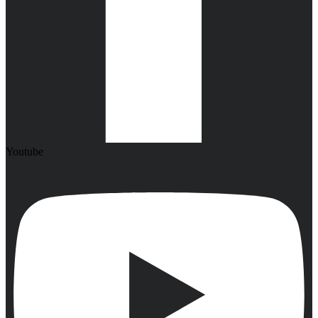
Youtube