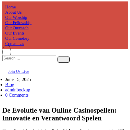
Home
About Us
Our Worship
Our Fellowship
Our Outreach
Our Events
Our Cemetery
Contact Us
Join Us Live
June 15, 2025
Blog
adminbockup
0 Comments
De Evolutie van Online Casinospellen:
Innovatie en Verantwoord Spelen