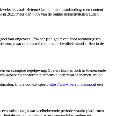
gokwebsites zoals BeteumCasino unieke aanbiedingen en content
es in 2025 meer dan 40% van de online gokactiviteiten zullen
oei van ongeveer 12% per jaar, gedreven door technologisch
atiebron, maar ook als referentie voor kwaliteitsstandaarden in de
eën en strengere regelgeving. Spelers kunnen zich in toenemende
betrouwbare en conforme platforms alleen maar toenemen, nu de
daarden. In die context speelt
https://www.beteumcasino.nl
een
s een turbulente, maar veelbelovende periode waarin platformen
igitaliseert en reguleert, wordt een eerlijke, veilige en