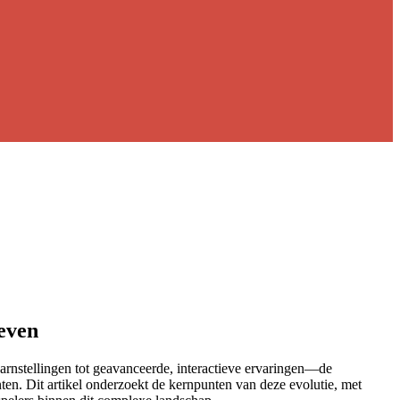
ieven
arnstellingen tot geavanceerde, interactieve ervaringen—de
en. Dit artikel onderzoekt de kernpunten van deze evolutie, met