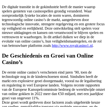
De digitale transitie in de gokindustrie heeft de manier waarop
spelers genieten van casinospellen grondig veranderd. Waar
oorspronkelijk fysieke locaties de norm waren, domineren
tegenwoordig online casino’s de markt, aangedreven door
technologische innovatie, strengere regelgeving en een grotere focus
op veiligheid en eerlijkheid. Deze ontwikkeling stelt spelers voor
nieuwe uitdagingen en kansen om verantwoord te blijven spelen en
vertrouwen te waarborgen. In dit artikel duiken we diep in de
evolutie van online casino’s, hun veiligheidsmaatregelen, en de rol
van betrouwbare platforms zoals
http://www.royalcasino1.nl
.
De Geschiedenis en Groei van Online
Casino’s
De eerste online casino’s verschenen eind jaren ’90, toen de
technologie nog in de kinderschoenen stond. Sindsdien heeft de
markt een explosieve groei doorgemaakt, vooral na de legalisering
en regulering in veel Europese landen. Volgens recente rapporten
van de Europese Kansspelcommissie bedroeg de wereldwijde omzet
van online gokken in 2022 meer dan
€50 miljard
, met een jaarlijkse
groei van ongeveer 11%.
Deze groei wordt gedreven door factoren zoals uitgebreide keuze
aan spellen, gemakkelijke toegang via mobiele apparaten, en de