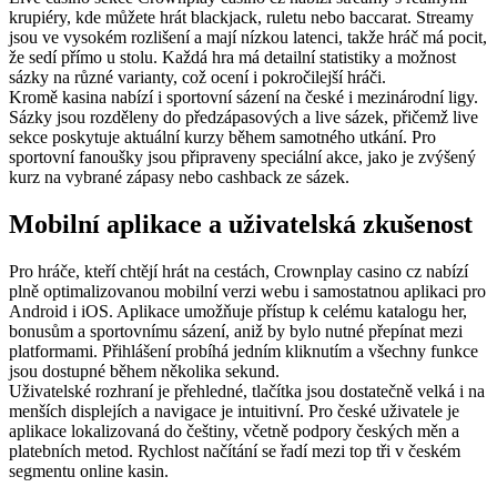
krupiéry, kde můžete hrát blackjack, ruletu nebo baccarat. Streamy
jsou ve vysokém rozlišení a mají nízkou latenci, takže hráč má pocit,
že sedí přímo u stolu. Každá hra má detailní statistiky a možnost
sázky na různé varianty, což ocení i pokročilejší hráči.
Kromě kasina nabízí i sportovní sázení na české i mezinárodní ligy.
Sázky jsou rozděleny do předzápasových a live sázek, přičemž live
sekce poskytuje aktuální kurzy během samotného utkání. Pro
sportovní fanoušky jsou připraveny speciální akce, jako je zvýšený
kurz na vybrané zápasy nebo cashback ze sázek.
Mobilní aplikace a uživatelská zkušenost
Pro hráče, kteří chtějí hrát na cestách, Crownplay casino cz nabízí
plně optimalizovanou mobilní verzi webu i samostatnou aplikaci pro
Android i iOS. Aplikace umožňuje přístup k celému katalogu her,
bonusům a sportovnímu sázení, aniž by bylo nutné přepínat mezi
platformami. Přihlášení probíhá jedním kliknutím a všechny funkce
jsou dostupné během několika sekund.
Uživatelské rozhraní je přehledné, tlačítka jsou dostatečně velká i na
menších displejích a navigace je intuitivní. Pro české uživatele je
aplikace lokalizovaná do češtiny, včetně podpory českých měn a
platebních metod. Rychlost načítání se řadí mezi top tři v českém
segmentu online kasin.