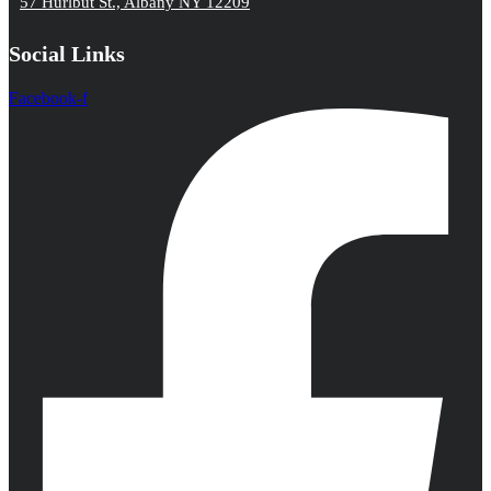
57 Hurlbut St., Albany NY 12209
Social Links
Facebook-f