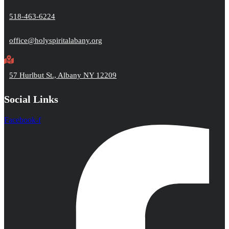
518-463-6224
office@holyspiritalabany.org
57 Hurlbut St., Albany NY 12209
Social Links
Facebook-f