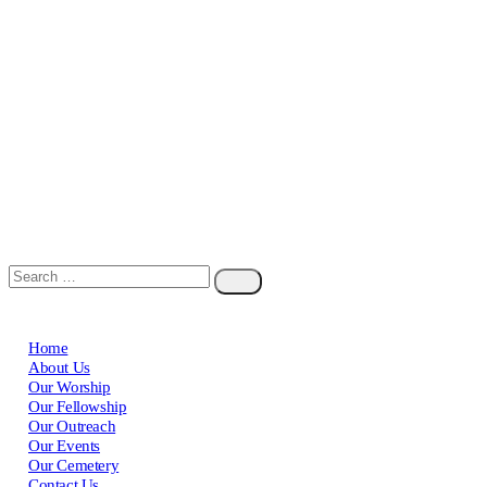
Home
About Us
Our Worship
Our Fellowship
Our Outreach
Our Events
Our Cemetery
Contact Us