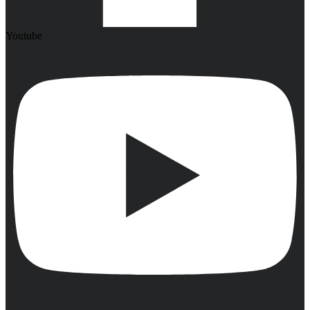
Youtube