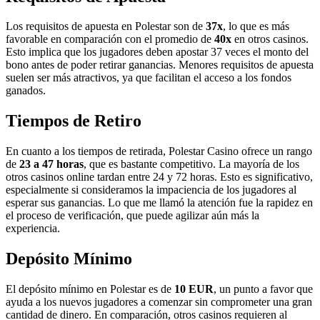
Los requisitos de apuesta en Polestar son de
37x
, lo que es más
favorable en comparación con el promedio de
40x
en otros casinos.
Esto implica que los jugadores deben apostar 37 veces el monto del
bono antes de poder retirar ganancias. Menores requisitos de apuesta
suelen ser más atractivos, ya que facilitan el acceso a los fondos
ganados.
Tiempos de Retiro
En cuanto a los tiempos de retirada, Polestar Casino ofrece un rango
de
23 a 47 horas
, que es bastante competitivo. La mayoría de los
otros casinos online tardan entre 24 y 72 horas. Esto es significativo,
especialmente si consideramos la impaciencia de los jugadores al
esperar sus ganancias. Lo que me llamó la atención fue la rapidez en
el proceso de verificación, que puede agilizar aún más la
experiencia.
Depósito Mínimo
El depósito mínimo en Polestar es de
10 EUR
, un punto a favor que
ayuda a los nuevos jugadores a comenzar sin comprometer una gran
cantidad de dinero. En comparación, otros casinos requieren al