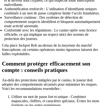
et le serveur sont cryptées, ce qui empêche toute interception
malveillante.
Authentification renforcée : L’utilisation d’identifiants uniques
combinée à un mot de passe complexe limite l’accès frauduleux.
Surveillance continue : Des systèmes de détection de
comportements suspects identifient et bloquent automatiquement
toute activité anormale.
Conformité avec les régulations : Le casino opère sous licence
officielle, ce qui implique un respect strict des normes de
protection des joueurs.
Cela place Jackpot Bob au-dessus de la moyenne du marché
francophone, où certains opérateurs moins rigoureux laissent des
failles exploitables.
Comment protéger efficacement son
compte : conseils pratiques
Au-delà des protections intégrées par le casino, le joueur doit
adopter des comportements sécurisés pour minimiser les risques.
Voici les recommandations essentielles :
Utiliser un mot de passe fort et unique : Combinez
majuscules, chiffres, et caractères spéciaux. Évitez les mots
évidents ou les suites numériques.