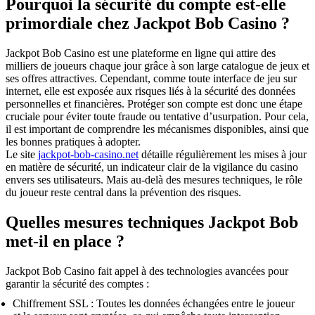
Pourquoi la sécurité du compte est-elle
primordiale chez Jackpot Bob Casino ?
Jackpot Bob Casino est une plateforme en ligne qui attire des
milliers de joueurs chaque jour grâce à son large catalogue de jeux et
ses offres attractives. Cependant, comme toute interface de jeu sur
internet, elle est exposée aux risques liés à la sécurité des données
personnelles et financières. Protéger son compte est donc une étape
cruciale pour éviter toute fraude ou tentative d’usurpation. Pour cela,
il est important de comprendre les mécanismes disponibles, ainsi que
les bonnes pratiques à adopter.
Le site
jackpot-bob-casino.net
détaille régulièrement les mises à jour
en matière de sécurité, un indicateur clair de la vigilance du casino
envers ses utilisateurs. Mais au-delà des mesures techniques, le rôle
du joueur reste central dans la prévention des risques.
Quelles mesures techniques Jackpot Bob
met-il en place ?
Jackpot Bob Casino fait appel à des technologies avancées pour
garantir la sécurité des comptes :
Chiffrement SSL : Toutes les données échangées entre le joueur