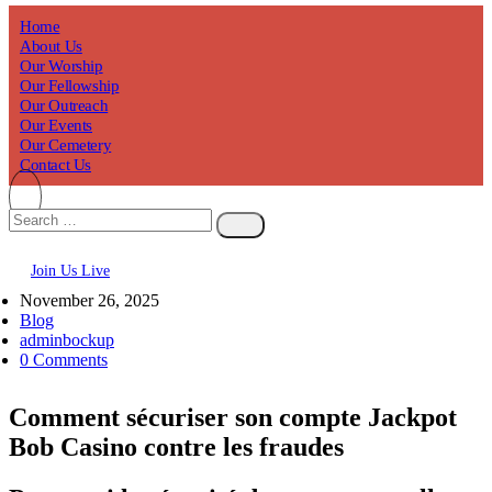
Home
About Us
Our Worship
Our Fellowship
Our Outreach
Our Events
Our Cemetery
Contact Us
Join Us Live
November 26, 2025
Blog
adminbockup
0 Comments
Comment sécuriser son compte Jackpot
Bob Casino contre les fraudes