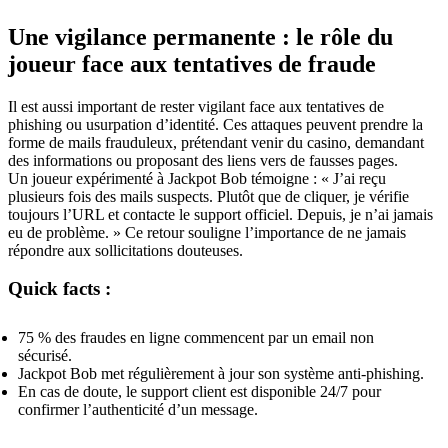
Une vigilance permanente : le rôle du
joueur face aux tentatives de fraude
Il est aussi important de rester vigilant face aux tentatives de
phishing ou usurpation d’identité. Ces attaques peuvent prendre la
forme de mails frauduleux, prétendant venir du casino, demandant
des informations ou proposant des liens vers de fausses pages.
Un joueur expérimenté à Jackpot Bob témoigne : « J’ai reçu
plusieurs fois des mails suspects. Plutôt que de cliquer, je vérifie
toujours l’URL et contacte le support officiel. Depuis, je n’ai jamais
eu de problème. » Ce retour souligne l’importance de ne jamais
répondre aux sollicitations douteuses.
Quick facts :
75 % des fraudes en ligne commencent par un email non
sécurisé.
Jackpot Bob met régulièrement à jour son système anti-phishing.
En cas de doute, le support client est disponible 24/7 pour
confirmer l’authenticité d’un message.