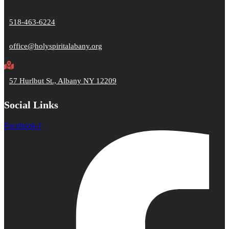
518-463-6224
office@holyspiritalabany.org
57 Hurlbut St., Albany NY 12209
Social Links
Facebook-f