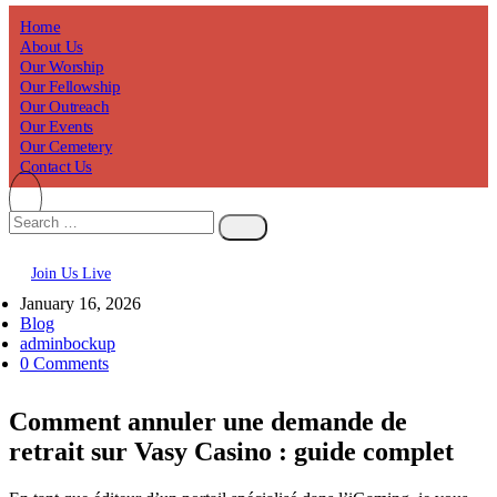
Home
About Us
Our Worship
Our Fellowship
Our Outreach
Our Events
Our Cemetery
Contact Us
Join Us Live
January 16, 2026
Blog
adminbockup
0 Comments
Comment annuler une demande de
retrait sur Vasy Casino : guide complet