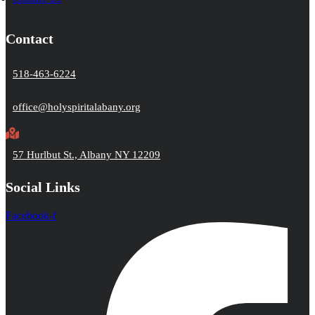
Contact
518-463-6224
office@holyspiritalabany.org
57 Hurlbut St., Albany NY 12209
Social Links
Facebook-f