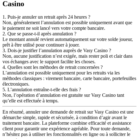
Casino
1. Puis-je annuler un retrait après 24 heures ?
Non, généralement l’annulation est possible uniquement avant que
le paiement ne soit lancé vers votre compte bancaire.
2. Que se passe-t-il après annulation ?
Le montant annulé revient automatiquement sur votre solde joueur,
prêt à être utilisé pour continuer à jouer.
3. Dois-je justifier l’annulation auprès de Vasy Casino ?
Non, aucune justification n’est exigée, mais rester poli et clair dans
vos échanges avec le support facilite les choses.
4. Quelles sont les méthodes de retrait concernées ?
L’annulation est possible uniquement pour les retraits via les
méthodes classiques : virement bancaire, carte bancaire, portefeuilles
électroniques.
5. L’annulation entraîne-t-elle des frais ?
Non, l’opération d’annulation est gratuite sur Vasy Casino tant
qu’elle est effectuée à temps.
En résumé, annuler une demande de retrait sur Vasy Casino est une
démarche simple, rapide et sécurisée, à condition d’agir avant le
traitement bancaire. La plateforme combine efficacité et assistance
client pour garantir une expérience agréable. Pour toute demande,
n’hésitez pas à utiliser les fonctionnalités en ligne ou à solliciter le