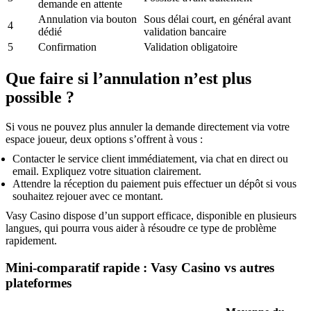
demande en attente
Annulation via bouton
Sous délai court, en général avant
4
dédié
validation bancaire
5
Confirmation
Validation obligatoire
Que faire si l’annulation n’est plus
possible ?
Si vous ne pouvez plus annuler la demande directement via votre
espace joueur, deux options s’offrent à vous :
Contacter le service client immédiatement, via chat en direct ou
email. Expliquez votre situation clairement.
Attendre la réception du paiement puis effectuer un dépôt si vous
souhaitez rejouer avec ce montant.
Vasy Casino dispose d’un support efficace, disponible en plusieurs
langues, qui pourra vous aider à résoudre ce type de problème
rapidement.
Mini-comparatif rapide : Vasy Casino vs autres
plateformes