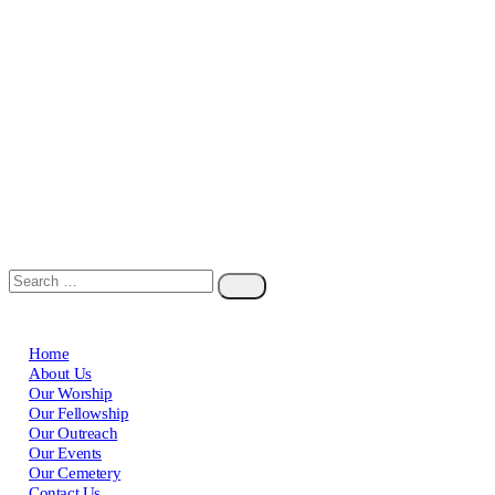
Home
About Us
Our Worship
Our Fellowship
Our Outreach
Our Events
Our Cemetery
Contact Us