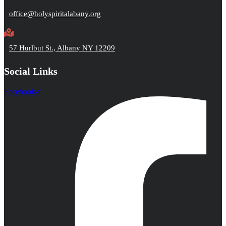
office@holyspiritalabany.org
57 Hurlbut St., Albany NY 12209
Social Links
Facebook-f