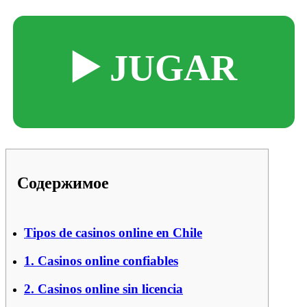
▶️ JUGAR
Содержимое
Tipos de casinos online en Chile
1. Casinos online confiables
2. Casinos online sin licencia