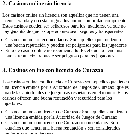
2. Casinos online sin licencia
Los casinos online sin licencia son aquellos que no tienen una
licencia válida y no están regulados por una autoridad competente.
Estos casinos pueden ser peligrosos para los jugadores, ya que no
hay garantía de que las operaciones sean seguras y transparentes.
Casinos online no recomendados: Son aquellos que no tienen
una buena reputación y pueden ser peligrosos para los jugadores.
Sitio de casino online no recomendado: Es el que no tiene una
buena reputación y puede ser peligroso para los jugadores.
3. Casinos online con licencia de Curazao
Los casinos online con licencia de Curazao son aquellos que tienen
una licencia emitida por la Autoridad de Juegos de Curazao, que es
una de las autoridades de juego más respetadas en el mundo. Estos
casinos ofrecen una buena reputación y seguridad para los
jugadores.
Casinos online con licencia de Curazao: Son aquellos que tienen
una licencia emitida por la Autoridad de Juegos de Curazao.
Casinos online con licencia de Curazao recomendados: Son
aquellos que tienen una buena reputación y son considerados
seguros por los jugadores.