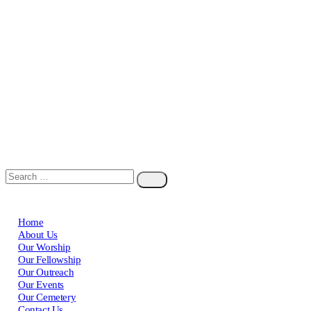
Home
About Us
Our Worship
Our Fellowship
Our Outreach
Our Events
Our Cemetery
Contact Us