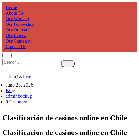
Home
About Us
Our Worship
Our Fellowship
Our Outreach
Our Events
Our Cemetery
Contact Us
Join Us Live
June 23, 2026
Blog
adminbockup
0 Comments
Clasificación de casinos online en Chile
Clasificación de casinos online en Chile