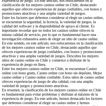
experiencia de juego. En este artículo, nos enfocaremos en la
clasificación de los mejores casinos online en Chile, destacando
aquellos que ofrecen experiencias de juego confiables, con bonos y
promociones atractivas y una amplia variedad de juegos.
Entre los factores que debemos considerar al elegir un casino online,
se encuentran la seguridad, la licencia, la variedad de juegos, la
calidad del software y la disponibilidad de apoyo al cliente. Es
importante recordar que no todos los casinos online ofrecen la
misma calidad de servicio, por lo que es fundamental hacer una
investigación exhaustiva antes de elegir un sitio de casino online.
En este sentido, en este artículo, nos enfocaremos en la clasificación
de los mejores casinos online en Chile, destacando aquellos que
ofrecen experiencias de juego confiables, con bonos y promociones
atractivas y una amplia variedad de juegos. Descubra los mejores
sitios de casino online en Chile y comience a disfrutar de la
experiencia de juego en línea.
Entre los mejores casinos online en Chile, se encuentran Casino
online con bono gratis, Casino online con bono sin depósito, Mejor
casino online y Casino online confiable. Estos sitios de casino online
ofrecen experiencias de juego de alta calidad, con una amplia
variedad de juegos y promociones atractivas.
En resumen, la clasificación de los mejores casinos online en Chile
es fundamental para evitar problemas y disfrutar al máximo de la
experiencia de juego. En este artículo, hemos destacado los factores
que debemos considerar al elegir un casino online y hemos