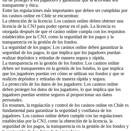
transparente y ética.
Entre las regulaciones más importantes que deben ser cumplidas por
los casinos online en Chile se encuentran:
La obtención de la licencia: Los casinos online deben obtener una
licencia de la CNJ para poder operar en el país. La licencia es
otorgada después de que el casino online cumpla con los requisitos
establecidos por la CNJ, como la seguridad de los pagos y la
transparencia en la gestión de los fondos.
La seguridad de los pagos: Los casinos online deben garantizar la
seguridad de los pagos, lo que implica que los jugadores puedan
realizar depósitos y retiradas de manera segura y rápida.
La transparencia en la gestión de los fondos: Los casinos online
deben ser transparentes en la gestión de los fondos, lo que implica
que los jugadores puedan ver cómo se utilizan sus fondos y que se
realicen depósitos y retiradas de manera rápida y segura.
La protección de los datos de los jugadores: Los casinos online
deben proteger los datos de los jugadores, lo que implica que los
jugadores puedan sentirse seguros al proporcionar sus datos
personales.
En resumen, la regulación y control de los casinos online en Chile es
fundamental para garantizar la seguridad y confianza de los
jugadores. Los casinos online deben cumplir con las regulaciones
establecidas por la CNJ, como la obtención de la licencia, la
seguridad de los pagos, la transparencia en la gestión de los fondos y