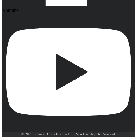
Youtube
© 2025 Lutheran Church of the Holy Spirit. All Rights Reserved.