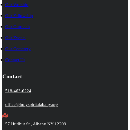
Our Worship
Our Fellowship
Our Outreach
Our Events
Our Cemetery
Contact Us
Contact
518-463-6224
office@holyspiritalabany.org
57 Hurlbut St., Albany NY 12209