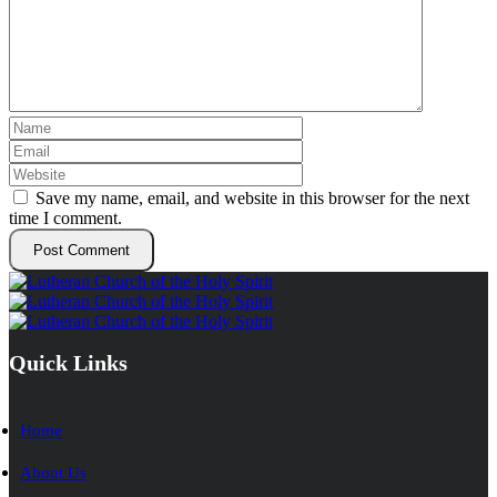
Save my name, email, and website in this browser for the next
time I comment.
Quick Links
Home
About Us