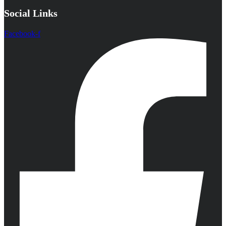
Social Links
Facebook-f