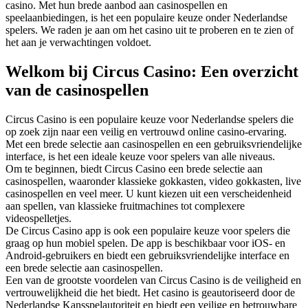
casino. Met hun brede aanbod aan casinospellen en
speelaanbiedingen, is het een populaire keuze onder Nederlandse
spelers. We raden je aan om het casino uit te proberen en te zien of
het aan je verwachtingen voldoet.
Welkom bij Circus Casino: Een overzicht
van de casinospellen
Circus Casino is een populaire keuze voor Nederlandse spelers die
op zoek zijn naar een veilig en vertrouwd online casino-ervaring.
Met een brede selectie aan casinospellen en een gebruiksvriendelijke
interface, is het een ideale keuze voor spelers van alle niveaus.
Om te beginnen, biedt Circus Casino een brede selectie aan
casinospellen, waaronder klassieke gokkasten, video gokkasten, live
casinospellen en veel meer. U kunt kiezen uit een verscheidenheid
aan spellen, van klassieke fruitmachines tot complexere
videospelletjes.
De Circus Casino app is ook een populaire keuze voor spelers die
graag op hun mobiel spelen. De app is beschikbaar voor iOS- en
Android-gebruikers en biedt een gebruiksvriendelijke interface en
een brede selectie aan casinospellen.
Een van de grootste voordelen van Circus Casino is de veiligheid en
vertrouwelijkheid die het biedt. Het casino is geautoriseerd door de
Nederlandse Kansspelautoriteit en biedt een veilige en betrouwbare