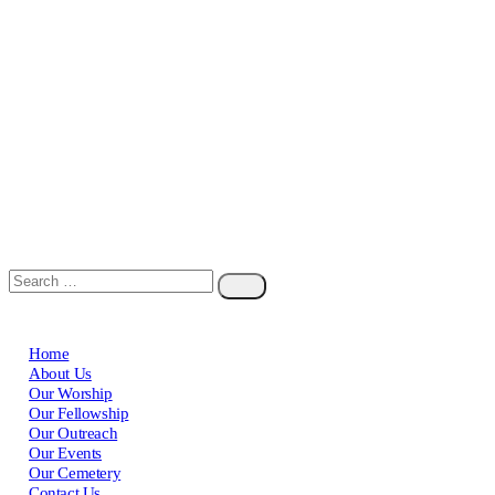
Home
About Us
Our Worship
Our Fellowship
Our Outreach
Our Events
Our Cemetery
Contact Us