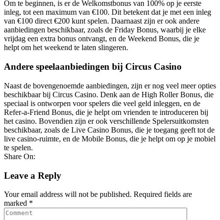
Om te beginnen, is er de Welkomstbonus van 100% op je eerste
inleg, tot een maximum van €100. Dit betekent dat je met een inleg
van €100 direct €200 kunt spelen. Daarnaast zijn er ook andere
aanbiedingen beschikbaar, zoals de Friday Bonus, waarbij je elke
vrijdag een extra bonus ontvangt, en de Weekend Bonus, die je
helpt om het weekend te laten slingeren.
Andere speelaanbiedingen bij Circus Casino
Naast de bovengenoemde aanbiedingen, zijn er nog veel meer opties
beschikbaar bij Circus Casino. Denk aan de High Roller Bonus, die
speciaal is ontworpen voor spelers die veel geld inleggen, en de
Refer-a-Friend Bonus, die je helpt om vrienden te introduceren bij
het casino. Bovendien zijn er ook verschillende Spelersuitkomsten
beschikbaar, zoals de Live Casino Bonus, die je toegang geeft tot de
live casino-ruimte, en de Mobile Bonus, die je helpt om op je mobiel
te spelen.
Share On:
Leave a Reply
Your email address will not be published.
Required fields are
marked
*