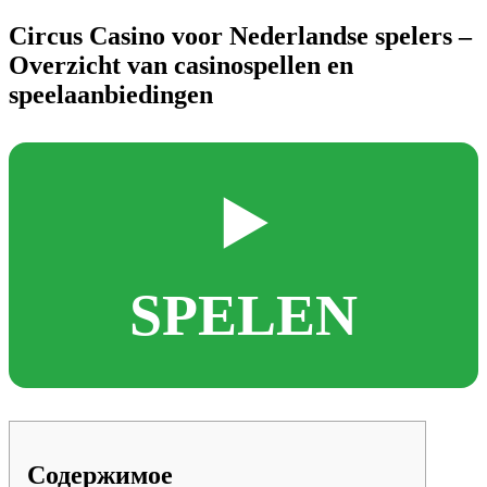
Circus Casino voor Nederlandse spelers –
Overzicht van casinospellen en
speelaanbiedingen
▶️
SPELEN
Содержимое