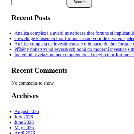
Search
Recent Posts
Analiza complexă a averii misterioase thor fortune și implicațiil
Geweldige kansen en thor fortune casino voor de ervaren spele
Análise completa de investimentos e o impacto de thor fortune n
Příběhy bohatství od severských bohů do moderní investice s th
Incredibili rivelazioni per comprendere al meglio thor fortune e i
Recent Comments
No comments to show.
Archives
August 2026
July 2026
June 2026
May 2026
April 2026