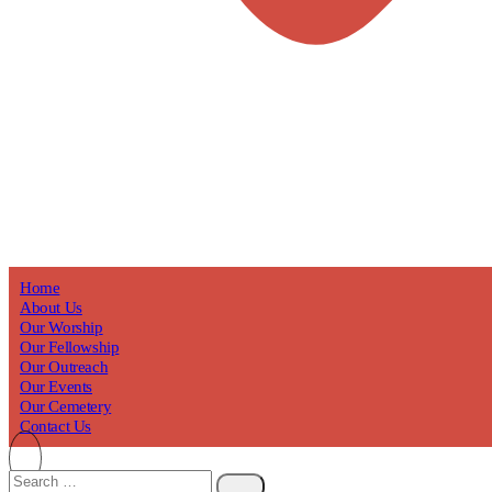
Home
About Us
Our Worship
Our Fellowship
Our Outreach
Our Events
Our Cemetery
Contact Us