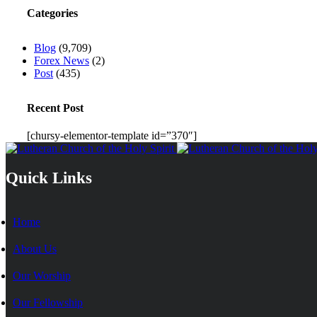
Categories
Blog
(9,709)
Forex News
(2)
Post
(435)
Recent Post
[chursy-elementor-template id=”370″]
Quick Links
Home
About Us
Our Worship
Our Fellowship