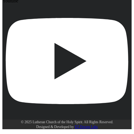
Youtube
© 2025 Lutheran Church of the Holy Spirit. All Rights Reserved.
Designed & Developed by
EZ Design Labs