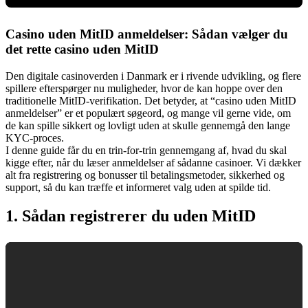
Casino uden MitID anmeldelser: Sådan vælger du
det rette casino uden MitID
Den digitale casinoverden i Danmark er i rivende udvikling, og flere
spillere efterspørger nu muligheder, hvor de kan hoppe over den
traditionelle MitID‑verifikation. Det betyder, at “casino uden MitID
anmeldelser” er et populært søgeord, og mange vil gerne vide, om
de kan spille sikkert og lovligt uden at skulle gennemgå den lange
KYC‑proces.
I denne guide får du en trin‑for‑trin gennemgang af, hvad du skal
kigge efter, når du læser anmeldelser af sådanne casinoer. Vi dækker
alt fra registrering og bonusser til betalingsmetoder, sikkerhed og
support, så du kan træffe et informeret valg uden at spilde tid.
1. Sådan registrerer du uden MitID