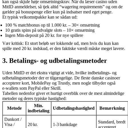
kan også skjule høje omsætningskrav. Når du læser casino uden
MitID anmeldelser, så tjek altid “wagering requirements” og om de
gælder på bonuspenge eller kun på indsatser med eget penge.
Et typisk velkomstpakke kan se sådan ud:
100 % matchbonus op til 1.000 kr. – 30× omsætning
10 gratis spins på udvalgte slots – 10× omsætning
Ingen Min‑deposit på 20 kr. for nye spillere
Vær kritisk: Et stort beløb ser lokkende ud, men hvis du kun kan
spille med 20 kr. indskud, er den faktiske værdi måske meget lavere.
3. Betalings‑ og udbetalingsmetoder
Uden MitID er det ekstra vigtigt at vide, hvilke indbetalings‑ og
udbetalingsmetoder der er tilgængelige. De fleste danske casinoer
accepterer kort, MobilePay og Trustly, men nogle tilbyder også
e‑wallets som PayPal eller Skrill.
Tabellen nedenfor giver et hurtigt overblik over de mest almindelige
metoder og deres typiske hastighed:
Min.
Metode
Udbetalingshastighed
Bemærkning
indbetaling
Dankort /
Standard, bredt
Visa /
20 kr.
1‑3 bankdage
accepteret