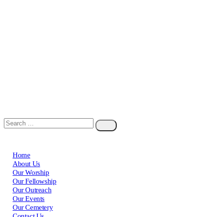
Home
About Us
Our Worship
Our Fellowship
Our Outreach
Our Events
Our Cemetery
Contact Us