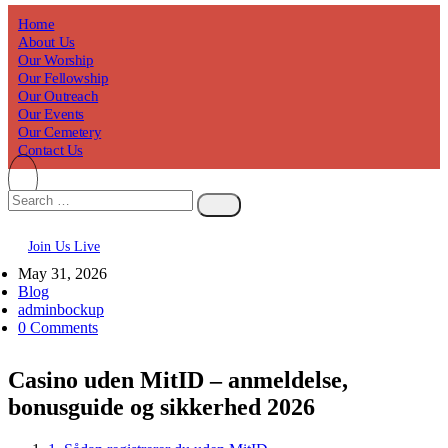
Home
About Us
Our Worship
Our Fellowship
Our Outreach
Our Events
Our Cemetery
Contact Us
Join Us Live
May 31, 2026
Blog
adminbockup
0 Comments
Casino uden MitID – anmeldelse,
bonusguide og sikkerhed 2026