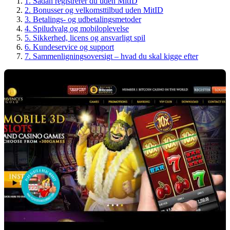
1. Sådan registrerer du uden MitID
2. Bonusser og velkomsttilbud uden MitID
3. Betalings‑ og udbetalingsmetoder
4. Spiludvalg og mobiloplevelse
5. Sikkerhed, licens og ansvarligt spil
6. Kundeservice og support
7. Sammenligningsoversigt – hvad du skal kigge efter