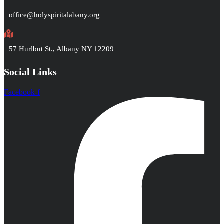
office@holyspiritalabany.org
57 Hurlbut St., Albany NY 12209
Social Links
Facebook-f