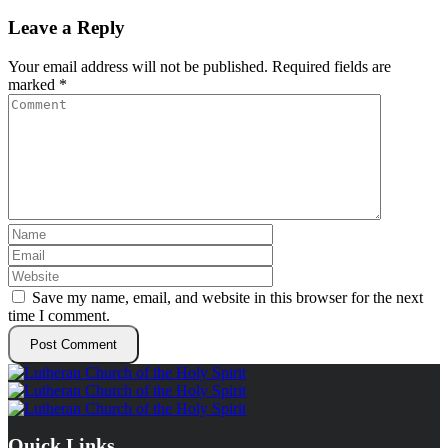
Leave a Reply
Your email address will not be published.
Required fields are
marked
*
Save my name, email, and website in this browser for the next
time I comment.
Quick Links