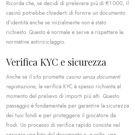
Ricorda che, se decidi di prelevare più di €1.000, il
casinò potrebbe chiederti di fornire un documento
d’identità anche se inizialmente non è stato
richiesto. Questo è normale e serve a rispettare le
normative antiriciclaggio.
Verifica KYC e sicurezza
Anche se il sito promette
casino senza documenti
registrazione
, la verifica KYC è spesso richiesta al
momento del prelievo di importi più alti. Questo
passaggio è fondamentale per garantire la sicurezza
dei tuoi fondi e per proteggere il giocatore da
frodi. Un processo di verifica rapido consiste nel
caricare una foto del documento e, a volte, una