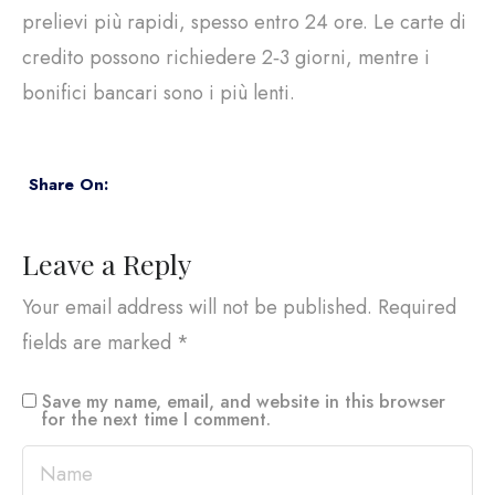
prelievi più rapidi, spesso entro 24 ore. Le carte di
credito possono richiedere 2‑3 giorni, mentre i
bonifici bancari sono i più lenti.
Share On:
Leave a Reply
Your email address will not be published.
Required
fields are marked
*
Save my name, email, and website in this browser
for the next time I comment.