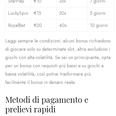
StarPlay
€10
35x
7 giorni
LuckySpin
€15
30x
5 giorni
RoyalBet
€20
40x
10 giorni
Leggi sempre le condizioni: alcuni bonus richiedono
di giocare solo su determinate slot, altre escludono i
giochi con alta volatilità. Se sei un principiante, opta
per un bonus con requisiti più bassi e su giochi a
bassa volatilità, così potrai trasformare più
facilmente il bonus in denaro reale.
Metodi di pagamento e
prelievi rapidi