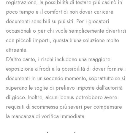
registrazione, la possibilità di testare più casinò in
poco tempo e il comfort di non dover caricare
documenti sensibili su più siti. Per i giocatori
occasionali o per chi vuole semplicemente divertirsi
con piccoli importi, questa è una soluzione molto
attraente.
D’altro canto, i rischi includono una maggiore
esposizione a frodi e la possibilità di dover fornire i
documenti in un secondo momento, soprattutto se si
superano le soglie di prelievo imposte dall’autorità
di gioco. Inoltre, alcuni bonus potrebbero avere
requisiti di scommessa più severi per compensare
la mancanza di verifica immediata.