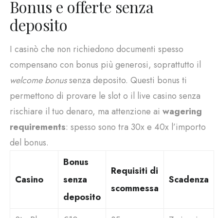
Bonus e offerte senza
deposito
I casinò che non richiedono documenti spesso
compensano con bonus più generosi, soprattutto il
welcome bonus
senza deposito. Questi bonus ti
permettono di provare le slot o il live casino senza
rischiare il tuo denaro, ma attenzione ai
wagering
requirements
: spesso sono tra 30x e 40x l’importo
del bonus.
Bonus
Requisiti di
Casino
senza
Scadenza
scommessa
deposito