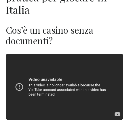
Italia
Cos’è un casino senza
documenti?