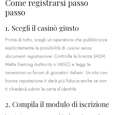
Come registrarsi passo
passo
1. Scegli il casinò giusto
Prima di tutto, scegli un operatore che pubblicizza
esplicitamente la possibilità di
casino senza
documenti registrazione
. Controlla la licenza (ADM,
Malta Gaming Authority o UKGC) e leggi le
recensioni su forum di giocatori italiani. Un sito con
buona reputazione ti darà più fiducia anche se non
ti chiederà subito la carta d’identità.
2. Compila il modulo di iscrizione