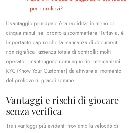
per i prelievi?
Il vantaggio principale è la rapidità: in meno di
cinque minuti sei pronto a scommettere. Tuttavia, è
importante capire che la mancanza di documenti
non significa l’assenza totale di controlli; molti
operatori mantengono comunque dei meccanismi
KYC (Know Your Customer) da attivare al momento
del prelievo di grandi somme.
Vantaggi e rischi di giocare
senza verifica
Tra i vantaggi più evidenti troviamo la velocità di