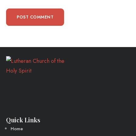
Quick Links
Home