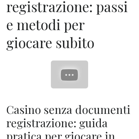
registrazione: passi
e metodi per
giocare subito
Casino senza documenti
registrazione: guida
pratica per giocare in