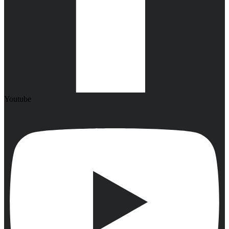
Youtube