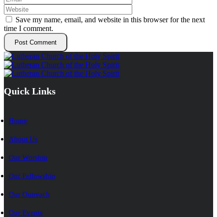
Save my name, email, and website in this browser for the next
time I comment.
Quick Links
Home
About Us
Our Worship
Our Fellowship
Our Outreach
Our Events