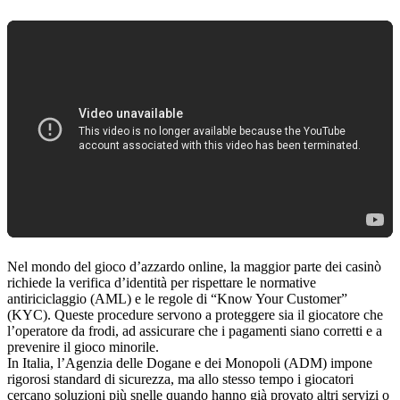
Nel mondo del gioco d’azzardo online, la maggior parte dei casinò
richiede la verifica d’identità per rispettare le normative
antiriciclaggio (AML) e le regole di “Know Your Customer”
(KYC). Queste procedure servono a proteggere sia il giocatore che
l’operatore da frodi, ad assicurare che i pagamenti siano corretti e a
prevenire il gioco minorile.
In Italia, l’Agenzia delle Dogane e dei Monopoli (ADM) impone
rigorosi standard di sicurezza, ma allo stesso tempo i giocatori
cercano soluzioni più snelle quando hanno già provato altri servizi o