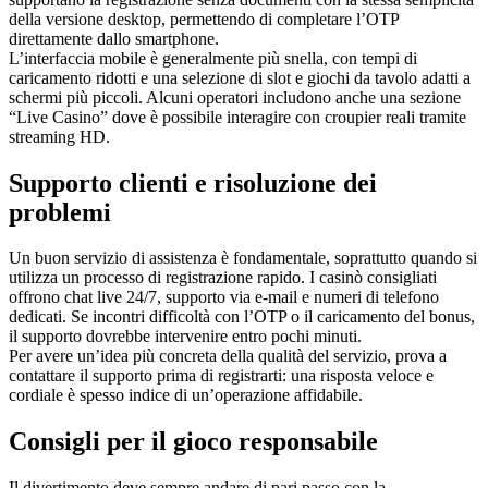
della versione desktop, permettendo di completare l’OTP
direttamente dallo smartphone.
L’interfaccia mobile è generalmente più snella, con tempi di
caricamento ridotti e una selezione di slot e giochi da tavolo adatti a
schermi più piccoli. Alcuni operatori includono anche una sezione
“Live Casino” dove è possibile interagire con croupier reali tramite
streaming HD.
Supporto clienti e risoluzione dei
problemi
Un buon servizio di assistenza è fondamentale, soprattutto quando si
utilizza un processo di registrazione rapido. I casinò consigliati
offrono chat live 24/7, supporto via e‑mail e numeri di telefono
dedicati. Se incontri difficoltà con l’OTP o il caricamento del bonus,
il supporto dovrebbe intervenire entro pochi minuti.
Per avere un’idea più concreta della qualità del servizio, prova a
contattare il supporto prima di registrarti: una risposta veloce e
cordiale è spesso indice di un’operazione affidabile.
Consigli per il gioco responsabile
Il divertimento deve sempre andare di pari passo con la