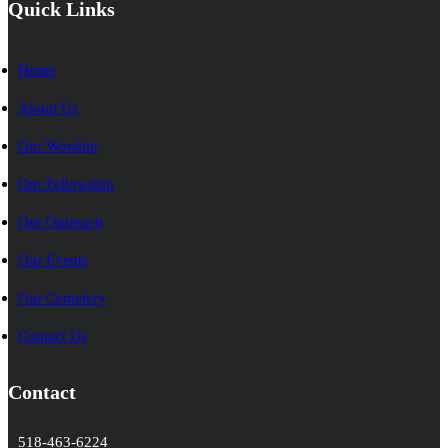
Quick Links
Home
About Us
Our Worship
Our Fellowship
Our Outreach
Our Events
Our Cemetery
Contact Us
Contact
518-463-6224