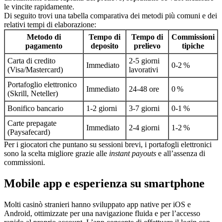
le vincite rapidamente.
Di seguito trovi una tabella comparativa dei metodi più comuni e dei
relativi tempi di elaborazione:
Metodo di
Tempo di
Tempo di
Commissioni
pagamento
deposito
prelievo
tipiche
Carta di credito
2‑5 giorni
Immediato
0‑2 %
(Visa/Mastercard)
lavorativi
Portafoglio elettronico
Immediato
24‑48 ore
0 %
(Skrill, Neteller)
Bonifico bancario
1‑2 giorni
3‑7 giorni
0‑1 %
Carte prepagate
Immediato
2‑4 giorni
1‑2 %
(Paysafecard)
Per i giocatori che puntano su sessioni brevi, i portafogli elettronici
sono la scelta migliore grazie alle
instant payouts
e all’assenza di
commissioni.
Mobile app e esperienza su smartphone
Molti casinò stranieri hanno sviluppato app native per iOS e
Android, ottimizzate per una navigazione fluida e per l’accesso