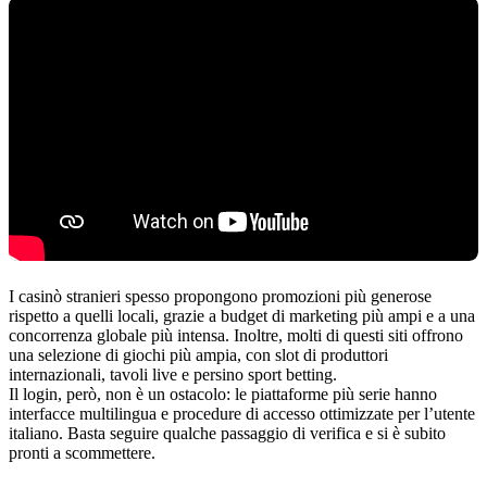
I casinò stranieri spesso propongono promozioni più generose
rispetto a quelli locali, grazie a budget di marketing più ampi e a una
concorrenza globale più intensa. Inoltre, molti di questi siti offrono
una selezione di giochi più ampia, con slot di produttori
internazionali, tavoli live e persino sport betting.
Il login, però, non è un ostacolo: le piattaforme più serie hanno
interfacce multilingua e procedure di accesso ottimizzate per l’utente
italiano. Basta seguire qualche passaggio di verifica e si è subito
pronti a scommettere.