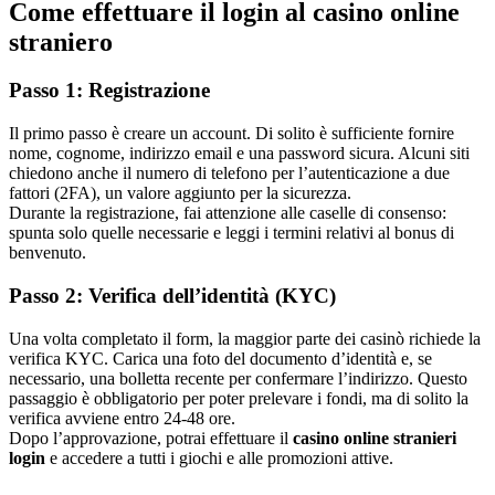
Come effettuare il login al casino online
straniero
Passo 1: Registrazione
Il primo passo è creare un account. Di solito è sufficiente fornire
nome, cognome, indirizzo email e una password sicura. Alcuni siti
chiedono anche il numero di telefono per l’autenticazione a due
fattori (2FA), un valore aggiunto per la sicurezza.
Durante la registrazione, fai attenzione alle caselle di consenso:
spunta solo quelle necessarie e leggi i termini relativi al bonus di
benvenuto.
Passo 2: Verifica dell’identità (KYC)
Una volta completato il form, la maggior parte dei casinò richiede la
verifica KYC. Carica una foto del documento d’identità e, se
necessario, una bolletta recente per confermare l’indirizzo. Questo
passaggio è obbligatorio per poter prelevare i fondi, ma di solito la
verifica avviene entro 24‑48 ore.
Dopo l’approvazione, potrai effettuare il
casino online stranieri
login
e accedere a tutti i giochi e alle promozioni attive.