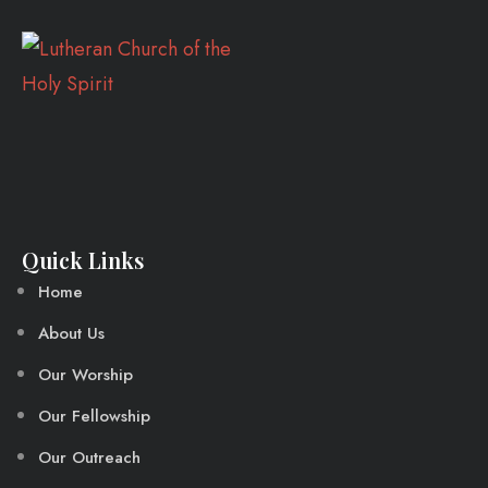
Quick Links
Home
About Us
Our Worship
Our Fellowship
Our Outreach