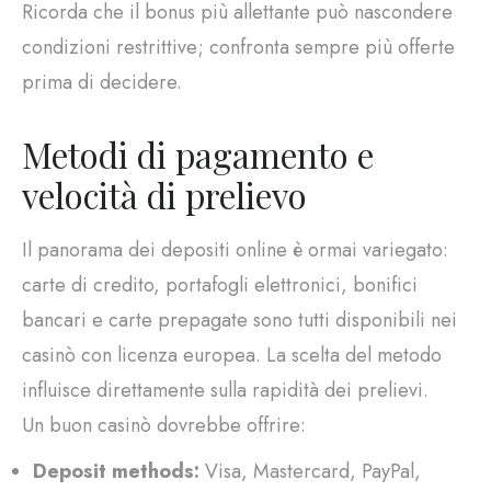
Ricorda che il bonus più allettante può nascondere
condizioni restrittive; confronta sempre più offerte
prima di decidere.
Metodi di pagamento e
velocità di prelievo
Il panorama dei depositi online è ormai variegato:
carte di credito, portafogli elettronici, bonifici
bancari e carte prepagate sono tutti disponibili nei
casinò con licenza europea. La scelta del metodo
influisce direttamente sulla rapidità dei prelievi.
Un buon casinò dovrebbe offrire:
Deposit methods:
Visa, Mastercard, PayPal,