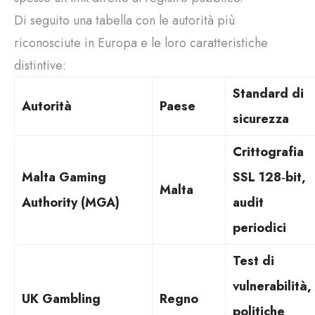
Di seguito una tabella con le autorità più
riconosciute in Europa e le loro caratteristiche
distintive:
Standard di
Autorità
Paese
sicurezza
Crittografia
Malta Gaming
SSL 128‑bit,
Malta
Authority (MGA)
audit
periodici
Test di
vulnerabilità,
UK Gambling
Regno
politiche