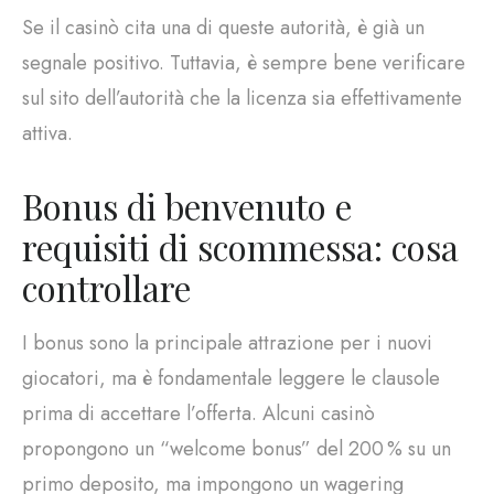
Se il casinò cita una di queste autorità, è già un
segnale positivo. Tuttavia, è sempre bene verificare
sul sito dell’autorità che la licenza sia effettivamente
attiva.
Bonus di benvenuto e
requisiti di scommessa: cosa
controllare
I bonus sono la principale attrazione per i nuovi
giocatori, ma è fondamentale leggere le clausole
prima di accettare l’offerta. Alcuni casinò
propongono un “welcome bonus” del 200 % su un
primo deposito, ma impongono un wagering