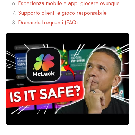
Esperienza mobile e app: giocare ovunque
Supporto clienti e gioco responsabile
Domande frequenti (FAQ)