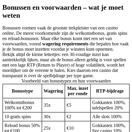
Bonussen en voorwaarden – wat je moet
weten
Bonussen vormen vaak de grootste trekpleister van een
casino
online
. De meest voorkomende zijn de welkomstbonus, gratis spins
en reload‑bonussen. Maar elke bonus komt met een set van
voorwaarden, vooral
wagering requirements
die bepalen hoe vaak
je de bonus moet inzetten voordat je winsten kunt opnemen.
Bekijk altijd de kleine lettertjes: een 30‑voudige inzet kan
aantrekkelijk lijken, maar als de bonus alleen geldig is voor spellen
met een lage RTP (Return to Player) of hoge volatiliteit, wordt het
moeilijker om de vereiste te halen. Kies daarom een casino dat
transparant is over de spelbijdrage per type game.
Voorbeeld van bonustypen en hun voorwaarden
Max. inzet
Bonustype
Wagering
RTP‑bijdrage
per ronde
Welkomstbonus
Gokkasten 100%,
35x
€5
100% tot €200
tafelspellen 20%
10 gratis spins
30x
€2
Alle slots 100%
Reload bonus 50%
Gokkasten 100%,
25x
€10
tot €100
live casino 10%