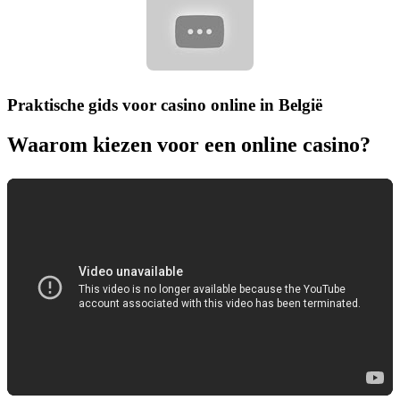
Praktische gids voor casino online in België
Waarom kiezen voor een online casino?