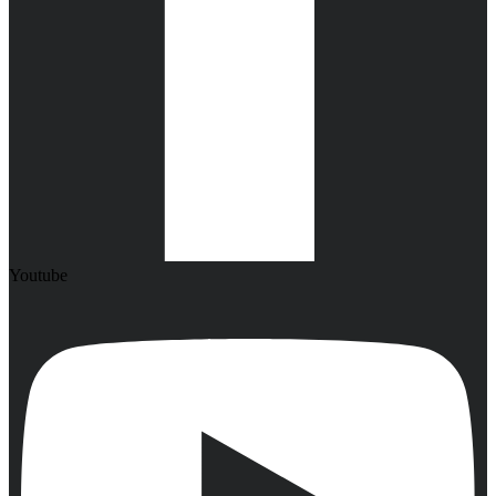
Youtube