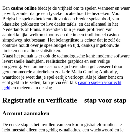
Een
casino online
biedt je de vrijheid om te spelen wanneer en waar
je wilt, zonder dat je een fysieke locatie hoeft te bezoeken. Voor
Belgische spelers betekent dit vaak een breder spelaanbod, van
klassieke gokkasten tot live dealer tafels, en dat allemaal in het
Nederlands of Frans. Bovendien kun je vaak profiteren van
aantrekkelijke welkomstbonussen die in een traditioneel casino
simpelweg niet bestaan. Het belangrijkste is echter dat je zelf de
controle houdt over je speelbudget en tijd, dankzij ingebouwde
limieten en realtime statistieken.
Naast het gemak is er ook de technologische kant: moderne software
levert snelle laadtijden, realistische graphics en een veilige
omgeving. Veel online casino’s zijn bovendien gelicenseerd door
gerenommeerde autoriteiten zoals de Malta Gaming Authority,
waardoor je weet dat je spel eerlijk verloopt. Als je klaar bent om
echt geld in te zetten, kun je via één klik
casino spelen voor echt
geld
en meteen aan de slag.
Registratie en verificatie – stap voor stap
Account aanmaken
De eerste stap is het invullen van een kort registratieformulier. Je
hebt meestal alleen een geldig e‑mailadres, een wachtwoord en je