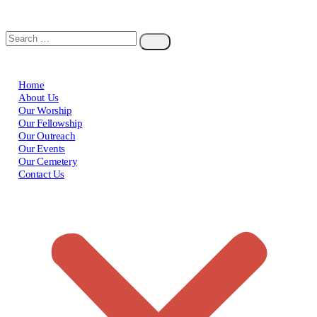
Home
About Us
Our Worship
Our Fellowship
Our Outreach
Our Events
Our Cemetery
Contact Us