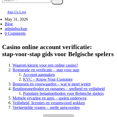
Join Us Live
May 31, 2026
Blog
adminbockup
0 Comments
Casino online account verificatie:
stap‑voor‑stap gids voor Belgische spelers
Waarom kiezen voor een online casino?
Registratie en verificatie – stap voor stap
Account aanmaken
KYC – Know Your Customer
Bonussen en voorwaarden – wat je moet weten
Betalingsmethoden en opnames – snelheid en veiligheid
Populaire betaalmethoden voor Belgische spelers
Mobiele ervaring en apps – spelen onderweg
Veiligheid, licenties en verantwoord gokken
Veelgestelde vragen – snelle antwoorden