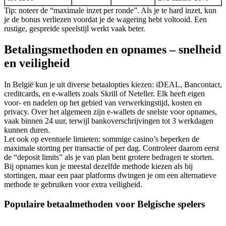
Tip: noteer de “maximale inzet per ronde”. Als je te hard inzet, kun
je de bonus verliezen voordat je de wagering hebt voltooid. Een
rustige, gespreide speelstijl werkt vaak beter.
Betalingsmethoden en opnames – snelheid
en veiligheid
In België kun je uit diverse betaalopties kiezen: iDEAL, Bancontact,
creditcards, en e‑wallets zoals Skrill of Neteller. Elk heeft eigen
voor- en nadelen op het gebied van verwerkingstijd, kosten en
privacy. Over het algemeen zijn e‑wallets de snelste voor opnames,
vaak binnen 24 uur, terwijl bankoverschrijvingen tot 3 werkdagen
kunnen duren.
Let ook op eventuele limieten: sommige casino’s beperken de
maximale storting per transactie of per dag. Controleer daarom eerst
de “deposit limits” als je van plan bent grotere bedragen te storten.
Bij opnames kun je meestal dezelfde methode kiezen als bij
stortingen, maar een paar platforms dwingen je om een alternatieve
methode te gebruiken voor extra veiligheid.
Populaire betaalmethoden voor Belgische spelers