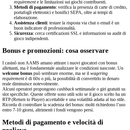
requirement
e le limitazioni sui giochi contribuenti.
Metodi di pagamento
: verifica la presenza di carte di credito,
portafogli elettronici e bonifici SEPA, oltre ai tempi di
elaborazione.
Assistenza clienti
: testare la risposta via chat o email è un
buon indicatore di professionalità.
Sicurezza
: cerca certificazioni SSL e informazioni su audit di
gioco indipendenti.
Bonus e promozioni: cosa osservare
I casinò non AAMS amano attirare i nuovi giocatori con bonus
allettanti, ma è fondamentale analizzare le condizioni nascoste. Un
welcome bonus
può sembrare enorme, ma se il
wagering
requirement
è di 60x o più, la possibilità di convertirlo in denaro
reale diminuisce notevolmente.
Alcuni operatori propongono
cashback
settimanale o giri gratuiti su
slot specifiche. Queste offerte sono utili solo se il gioco scelto ha un
RTP (Return to Player) accettabile e una volatilità adatta al tuo stile.
Ricorda di controllare la scadenza del bonus: molti richiedono l’uso
entro 7‑10 giorni, altrimenti i fondi vengono persi.
Metodi di pagamento e velocità di