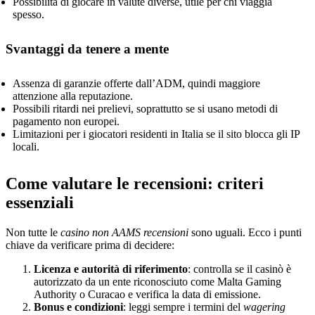
Possibilità di giocare in valute diverse, utile per chi viaggia
spesso.
Svantaggi da tenere a mente
Assenza di garanzie offerte dall’ADM, quindi maggiore
attenzione alla reputazione.
Possibili ritardi nei prelievi, soprattutto se si usano metodi di
pagamento non europei.
Limitazioni per i giocatori residenti in Italia se il sito blocca gli IP
locali.
Come valutare le recensioni: criteri
essenziali
Non tutte le
casino non AAMS recensioni
sono uguali. Ecco i punti
chiave da verificare prima di decidere:
Licenza e autorità di riferimento
: controlla se il casinò è
autorizzato da un ente riconosciuto come Malta Gaming
Authority o Curacao e verifica la data di emissione.
Bonus e condizioni
: leggi sempre i termini del
wagering