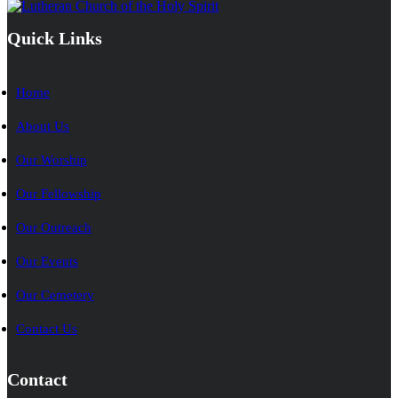
Quick Links
Home
About Us
Our Worship
Our Fellowship
Our Outreach
Our Events
Our Cemetery
Contact Us
Contact