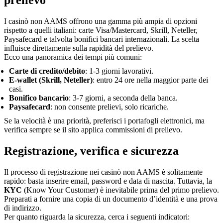
prelievo
I casinò non AAMS offrono una gamma più ampia di opzioni
rispetto a quelli italiani: carte Visa/Mastercard, Skrill, Neteller,
Paysafecard e talvolta bonifici bancari internazionali. La scelta
influisce direttamente sulla rapidità del prelievo.
Ecco una panoramica dei tempi più comuni:
Carte di credito/debito
: 1‑3 giorni lavorativi.
E‑wallet (Skrill, Neteller)
: entro 24 ore nella maggior parte dei
casi.
Bonifico bancario
: 3‑7 giorni, a seconda della banca.
Paysafecard
: non consente prelievi, solo ricariche.
Se la velocità è una priorità, preferisci i portafogli elettronici, ma
verifica sempre se il sito applica commissioni di prelievo.
Registrazione, verifica e sicurezza
Il processo di registrazione nei casinò non AAMS è solitamente
rapido: basta inserire email, password e data di nascita. Tuttavia, la
KYC
(Know Your Customer) è inevitabile prima del primo prelievo.
Preparati a fornire una copia di un documento d’identità e una prova
di indirizzo.
Per quanto riguarda la sicurezza, cerca i seguenti indicatori: