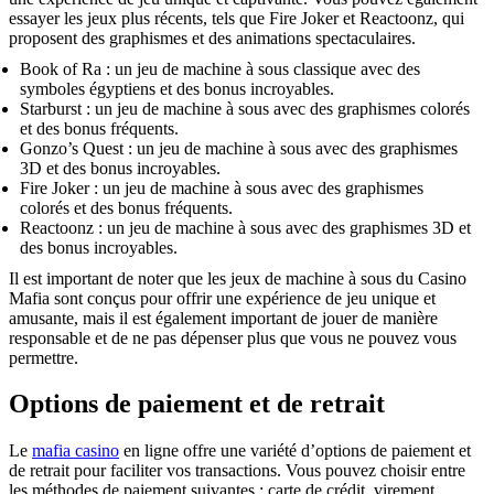
essayer les jeux plus récents, tels que Fire Joker et Reactoonz, qui
proposent des graphismes et des animations spectaculaires.
Book of Ra : un jeu de machine à sous classique avec des
symboles égyptiens et des bonus incroyables.
Starburst : un jeu de machine à sous avec des graphismes colorés
et des bonus fréquents.
Gonzo’s Quest : un jeu de machine à sous avec des graphismes
3D et des bonus incroyables.
Fire Joker : un jeu de machine à sous avec des graphismes
colorés et des bonus fréquents.
Reactoonz : un jeu de machine à sous avec des graphismes 3D et
des bonus incroyables.
Il est important de noter que les jeux de machine à sous du Casino
Mafia sont conçus pour offrir une expérience de jeu unique et
amusante, mais il est également important de jouer de manière
responsable et de ne pas dépenser plus que vous ne pouvez vous
permettre.
Options de paiement et de retrait
Le
mafia casino
en ligne offre une variété d’options de paiement et
de retrait pour faciliter vos transactions. Vous pouvez choisir entre
les méthodes de paiement suivantes : carte de crédit, virement