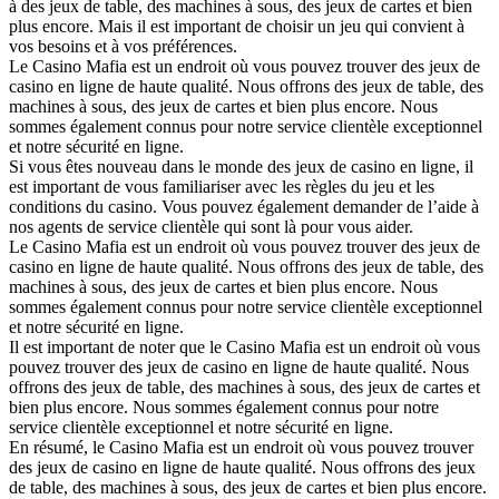
à des jeux de table, des machines à sous, des jeux de cartes et bien
plus encore. Mais il est important de choisir un jeu qui convient à
vos besoins et à vos préférences.
Le Casino Mafia est un endroit où vous pouvez trouver des jeux de
casino en ligne de haute qualité. Nous offrons des jeux de table, des
machines à sous, des jeux de cartes et bien plus encore. Nous
sommes également connus pour notre service clientèle exceptionnel
et notre sécurité en ligne.
Si vous êtes nouveau dans le monde des jeux de casino en ligne, il
est important de vous familiariser avec les règles du jeu et les
conditions du casino. Vous pouvez également demander de l’aide à
nos agents de service clientèle qui sont là pour vous aider.
Le Casino Mafia est un endroit où vous pouvez trouver des jeux de
casino en ligne de haute qualité. Nous offrons des jeux de table, des
machines à sous, des jeux de cartes et bien plus encore. Nous
sommes également connus pour notre service clientèle exceptionnel
et notre sécurité en ligne.
Il est important de noter que le Casino Mafia est un endroit où vous
pouvez trouver des jeux de casino en ligne de haute qualité. Nous
offrons des jeux de table, des machines à sous, des jeux de cartes et
bien plus encore. Nous sommes également connus pour notre
service clientèle exceptionnel et notre sécurité en ligne.
En résumé, le Casino Mafia est un endroit où vous pouvez trouver
des jeux de casino en ligne de haute qualité. Nous offrons des jeux
de table, des machines à sous, des jeux de cartes et bien plus encore.