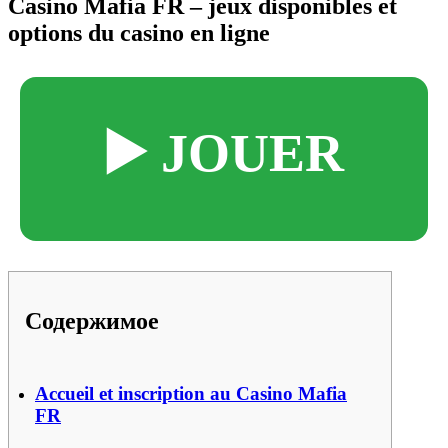
Casino Mafia FR – jeux disponibles et
options du casino en ligne
▶️ JOUER
Содержимое
Accueil et inscription au Casino Mafia
FR