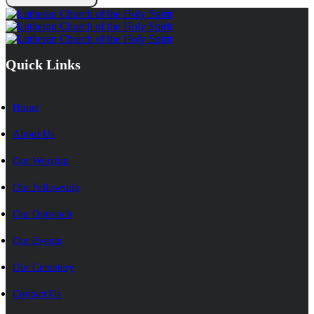
Quick Links
Home
About Us
Our Worship
Our Fellowship
Our Outreach
Our Events
Our Cemetery
Contact Us