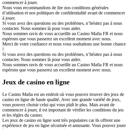
commencer à jouer.
Nous vous recommandons de lire nos conditions générales
d’utilisation et nos politiques de confidentialité avant de commencer
à jouer.
Si vous avez des questions ou des problèmes, n’hésitez pas à nous
contacter. Nous sommes là pour vous aider.
Nous sommes ravis de vous accueillir au Casino Mafia FR et nous
espérons que vous passerez un excellent moment avec nous.
Merci de votre confiance et nous vous souhaitons une bonne chance
!
Si vous avez des questions ou des problèmes, n’hésitez pas à nous
contacter. Nous sommes là pour vous aider.
Nous sommes ravis de vous accueillir au Casino Mafia FR et nous
espérons que vous passerez un excellent moment avec nous.
Jeux de casino en ligne
Le Casino Mafia est un endroit où vous pouvez trouver des jeux de
casino en ligne de haute qualité. Avec une grande variété de jeux,
vous pouvez choisir celui qui vous plaît le plus. Mais avant de
commencer à jouer, il est important de vérifier les conditions du jeu
et les règles du casino.
Les jeux de casino en ligne sont très populaires car ils offrent une
expérience de jeu en ligne sécurisée et amusante. Vous pouvez jouer