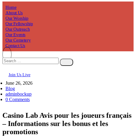
Home
About Us
Our Worship
Our Fellowship
Our Outreach
Our Events
Our Cemetery
Contact Us
Join Us Live
June 26, 2026
Blog
adminbockup
0 Comments
Casino Lab Avis pour les joueurs français
– Informations sur les bonus et les
promotions