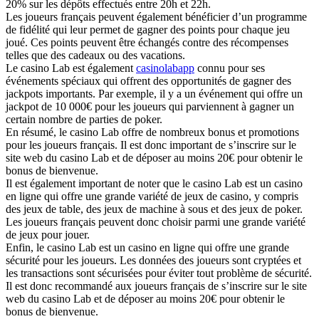
20% sur les dépôts effectués entre 20h et 22h.
Les joueurs français peuvent également bénéficier d’un programme
de fidélité qui leur permet de gagner des points pour chaque jeu
joué. Ces points peuvent être échangés contre des récompenses
telles que des cadeaux ou des vacations.
Le casino Lab est également
casinolabapp
connu pour ses
événements spéciaux qui offrent des opportunités de gagner des
jackpots importants. Par exemple, il y a un événement qui offre un
jackpot de 10 000€ pour les joueurs qui parviennent à gagner un
certain nombre de parties de poker.
En résumé, le casino Lab offre de nombreux bonus et promotions
pour les joueurs français. Il est donc important de s’inscrire sur le
site web du casino Lab et de déposer au moins 20€ pour obtenir le
bonus de bienvenue.
Il est également important de noter que le casino Lab est un casino
en ligne qui offre une grande variété de jeux de casino, y compris
des jeux de table, des jeux de machine à sous et des jeux de poker.
Les joueurs français peuvent donc choisir parmi une grande variété
de jeux pour jouer.
Enfin, le casino Lab est un casino en ligne qui offre une grande
sécurité pour les joueurs. Les données des joueurs sont cryptées et
les transactions sont sécurisées pour éviter tout problème de sécurité.
Il est donc recommandé aux joueurs français de s’inscrire sur le site
web du casino Lab et de déposer au moins 20€ pour obtenir le
bonus de bienvenue.