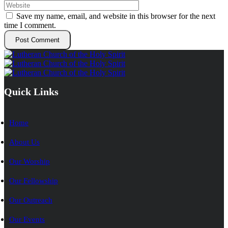
Save my name, email, and website in this browser for the next
time I comment.
Quick Links
Home
About Us
Our Worship
Our Fellowship
Our Outreach
Our Events