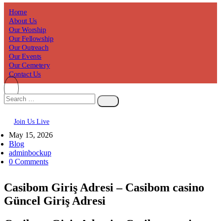
Home
About Us
Our Worship
Our Fellowship
Our Outreach
Our Events
Our Cemetery
Contact Us
Join Us Live
May 15, 2026
Blog
adminbockup
0 Comments
Casibom Giriş Adresi – Casibom casino
Güncel Giriş Adresi