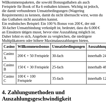
Willkommenspaketen, die sowohl Bonusguthaben als auch
Freispiele für Book of Ra 6 enthalten können. Wichtig ist jedoch,
die damit verbundenen Umsatzbedingungen (Wagering
Requirements) zu kennen, damit du nicht überrascht wirst, wenn du
das Guthaben nicht auszahlen kannst.
Ein realistisches Beispiel: Ein 100 % Bonus von 200 €, der mit
30‑facher Umsatzbindung verknüpft ist, bedeutet, dass du 6.000 €
an Einsätzen tätigen musst, bevor eine Auszahlung möglich ist.
Daher lohnt es sich, Angebote zu vergleichen, die niedrigere
Multiplikatoren oder höhere Maximalauszahlungen bieten.
Casino
Willkommensbonus
Umsatzbedingungen
Auszahlung
Casino
200 € + 50 Freispiele
30‑fach
innerhalb 24
A
Casino
150 € + 30 Freispiele
25‑fach
innerhalb 48
B
Casino
100 € + 100
35‑fach
innerhalb 12
C
Freispiele
4. Zahlungsmethoden und
Auszahlungsgeschwindigkeit