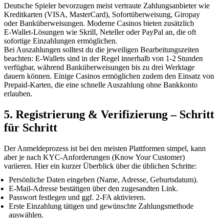
Deutsche Spieler bevorzugen meist vertraute Zahlungsanbieter wie
Kreditkarten (VISA, MasterCard), Sofortüberweisung, Giropay
oder Banküberweisungen. Moderne Casinos bieten zusätzlich
E‑Wallet‑Lösungen wie Skrill, Neteller oder PayPal an, die oft
sofortige Einzahlungen ermöglichen.
Bei Auszahlungen solltest du die jeweiligen Bearbeitungszeiten
beachten: E‑Wallets sind in der Regel innerhalb von 1‑2 Stunden
verfügbar, während Banküberweisungen bis zu drei Werktage
dauern können. Einige Casinos ermöglichen zudem den Einsatz von
Prepaid‑Karten, die eine schnelle Auszahlung ohne Bankkonto
erlauben.
5. Registrierung & Verifizierung – Schritt
für Schritt
Der Anmeldeprozess ist bei den meisten Plattformen simpel, kann
aber je nach KYC‑Anforderungen (Know Your Customer)
variieren. Hier ein kurzer Überblick über die üblichen Schritte:
Persönliche Daten eingeben (Name, Adresse, Geburtsdatum).
E‑Mail-Adresse bestätigen über den zugesandten Link.
Passwort festlegen und ggf. 2‑FA aktivieren.
Erste Einzahlung tätigen und gewünschte Zahlungsmethode
auswählen.