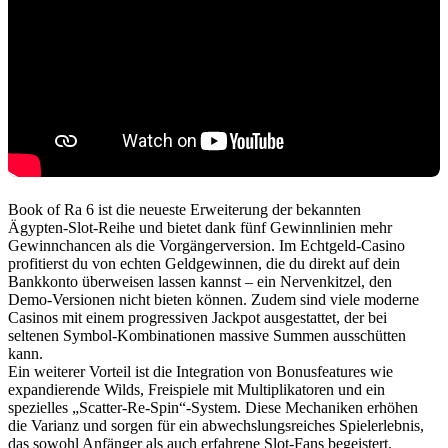
Book of Ra 6 ist die neueste Erweiterung der bekannten
Ägypten‑Slot‑Reihe und bietet dank fünf Gewinnlinien mehr
Gewinnchancen als die Vorgängerversion. Im Echtgeld‑Casino
profitierst du von echten Geldgewinnen, die du direkt auf dein
Bankkonto überweisen lassen kannst – ein Nervenkitzel, den
Demo‑Versionen nicht bieten können. Zudem sind viele moderne
Casinos mit einem progressiven Jackpot ausgestattet, der bei
seltenen Symbol‑Kombinationen massive Summen ausschütten
kann.
Ein weiterer Vorteil ist die Integration von Bonusfeatures wie
expandierende Wilds, Freispiele mit Multiplikatoren und ein
spezielles „Scatter‑Re‑Spin“-System. Diese Mechaniken erhöhen
die Varianz und sorgen für ein abwechslungsreiches Spielerlebnis,
das sowohl Anfänger als auch erfahrene Slot‑Fans begeistert.