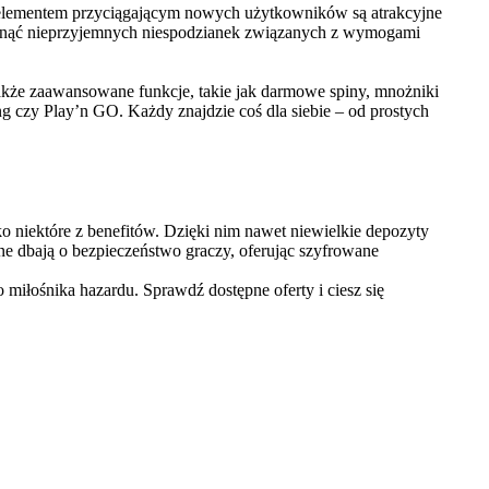
m elementem przyciągającym nowych użytkowników są atrakcyjne
uniknąć nieprzyjemnych niespodzianek związanych z wymogami
także zaawansowane funkcje, takie jak darmowe spiny, mnożniki
 czy Play’n GO. Każdy znajdzie coś dla siebie – od prostych
o niektóre z benefitów. Dzięki nim nawet niewielkie depozyty
ine dbają o bezpieczeństwo graczy, oferując szyfrowane
miłośnika hazardu. Sprawdź dostępne oferty i ciesz się