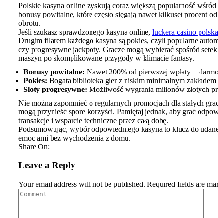
Polskie kasyna online zyskują coraz większą popularność wśró
bonusy powitalne, które często sięgają nawet kilkuset procent
obrotu.
Jeśli szukasz sprawdzonego kasyna online,
luckera casino polska
Drugim filarem każdego kasyna są pokies, czyli popularne autom
czy progresywne jackpoty. Gracze mogą wybierać spośród setek
maszyn po skomplikowane przygody w klimacie fantasy.
Bonusy powitalne:
Nawet 200% od pierwszej wpłaty + darmow
Pokies:
Bogata biblioteka gier z niskim minimalnym zakładem
Sloty progresywne:
Możliwość wygrania milionów złotych prz
Nie można zapomnieć o regularnych promocjach dla stałych gracz
mogą przynieść spore korzyści. Pamiętaj jednak, aby grać odpowi
transakcje i wsparcie techniczne przez całą dobę.
Podsumowując, wybór odpowiedniego kasyna to klucz do udanej za
emocjami bez wychodzenia z domu.
Share On:
Leave a Reply
Your email address will not be published.
Required fields are m