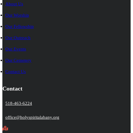
About Us
Our Worship
Our Fellowship
Our Outreach
Our Events
Our Cemetery
Contact Us
Contact
518-463-6224
office@holyspiritalabany.org