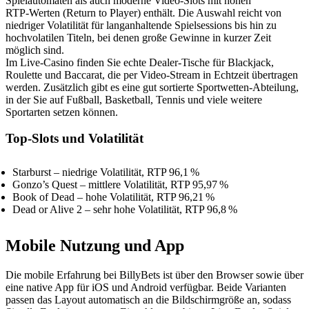
Spielautomaten als auch moderne Video‑Slots mit hohen
RTP‑Werten (Return to Player) enthält. Die Auswahl reicht von
niedriger Volatilität für langanhaltende Spielsessions bis hin zu
hochvolatilen Titeln, bei denen große Gewinne in kurzer Zeit
möglich sind.
Im Live‑Casino finden Sie echte Dealer‑Tische für Blackjack,
Roulette und Baccarat, die per Video‑Stream in Echtzeit übertragen
werden. Zusätzlich gibt es eine gut sortierte Sportwetten‑Abteilung,
in der Sie auf Fußball, Basketball, Tennis und viele weitere
Sportarten setzen können.
Top‑Slots und Volatilität
Starburst – niedrige Volatilität, RTP 96,1 %
Gonzo’s Quest – mittlere Volatilität, RTP 95,97 %
Book of Dead – hohe Volatilität, RTP 96,21 %
Dead or Alive 2 – sehr hohe Volatilität, RTP 96,8 %
Mobile Nutzung und App
Die mobile Erfahrung bei BillyBets ist über den Browser sowie über
eine native App für iOS und Android verfügbar. Beide Varianten
passen das Layout automatisch an die Bildschirmgröße an, sodass