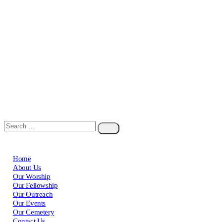
Home
About Us
Our Worship
Our Fellowship
Our Outreach
Our Events
Our Cemetery
Contact Us