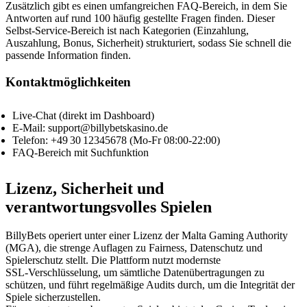
Zusätzlich gibt es einen umfangreichen FAQ‑Bereich, in dem Sie
Antworten auf rund 100 häufig gestellte Fragen finden. Dieser
Selbst‑Service‑Bereich ist nach Kategorien (Einzahlung,
Auszahlung, Bonus, Sicherheit) strukturiert, sodass Sie schnell die
passende Information finden.
Kontaktmöglichkeiten
Live‑Chat (direkt im Dashboard)
E‑Mail: support@billybetskasino.de
Telefon: +49 30 12345678 (Mo‑Fr 08:00‑22:00)
FAQ‑Bereich mit Suchfunktion
Lizenz, Sicherheit und
verantwortungsvolles Spielen
BillyBets operiert unter einer Lizenz der Malta Gaming Authority
(MGA), die strenge Auflagen zu Fairness, Datenschutz und
Spielerschutz stellt. Die Plattform nutzt modernste
SSL‑Verschlüsselung, um sämtliche Datenübertragungen zu
schützen, und führt regelmäßige Audits durch, um die Integrität der
Spiele sicherzustellen.