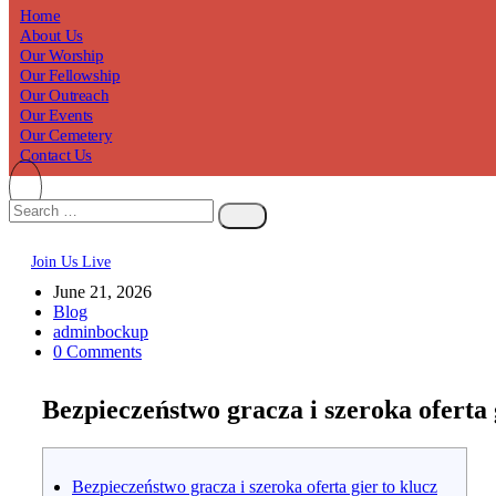
Home
About Us
Our Worship
Our Fellowship
Our Outreach
Our Events
Our Cemetery
Contact Us
Join Us Live
June 21, 2026
Blog
adminbockup
0 Comments
Bezpieczeństwo gracza i szeroka oferta 
Bezpieczeństwo gracza i szeroka oferta gier to klucz