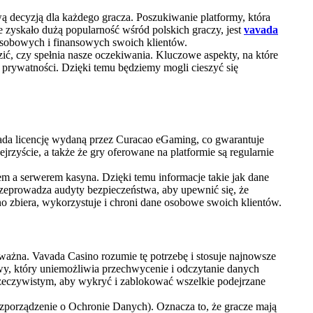
ą decyzją dla każdego gracza. Poszukiwanie platformy, która
e zyskało dużą popularność wśród polskich graczy, jest
vavada
 osobowych i finansowych swoich klientów.
ić, czy spełnia nasze oczekiwania. Kluczowe aspekty, na które
 prywatności. Dzięki temu będziemy mogli cieszyć się
iada licencję wydaną przez Curacao eGaming, co gwarantuje
rzyście, a także że gry oferowane na platformie są regularnie
 a serwerem kasyna. Dzięki temu informacje takie jak dane
zeprowadza audyty bezpieczeństwa, aby upewnić się, że
no zbiera, wykorzystuje i chroni dane osobowe swoich klientów.
ważna. Vavada Casino rozumie tę potrzebę i stosuje najnowsze
y, który uniemożliwia przechwycenie i odczytanie danych
 rzeczywistym, aby wykryć i zablokować wszelkie podejrzane
porządzenie o Ochronie Danych). Oznacza to, że gracze mają