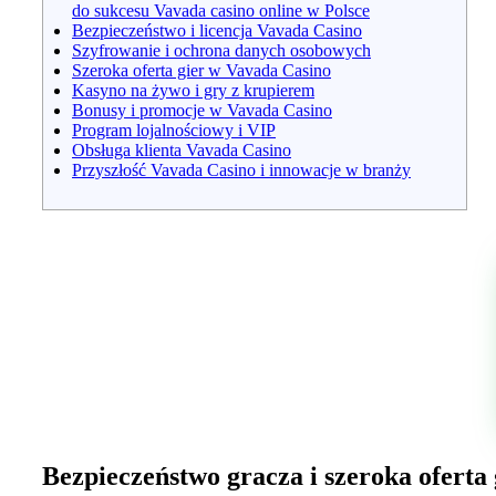
do sukcesu Vavada casino online w Polsce
Bezpieczeństwo i licencja Vavada Casino
Szyfrowanie i ochrona danych osobowych
Szeroka oferta gier w Vavada Casino
Kasyno na żywo i gry z krupierem
Bonusy i promocje w Vavada Casino
Program lojalnościowy i VIP
Obsługa klienta Vavada Casino
Przyszłość Vavada Casino i innowacje w branży
Bezpieczeństwo gracza i szeroka oferta 