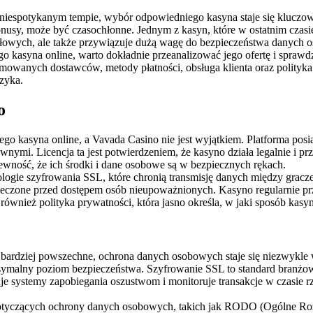
w niespotykanym tempie, wybór odpowiedniego kasyna staje się kluczow
bonusy, może być czasochłonne. Jednym z kasyn, które w ostatnim czasi
stołowych, ale także przywiązuje dużą wagę do bezpieczeństwa danych
o kasyna online, warto dokładnie przeanalizować jego ofertę i sprawdz
omowanych dostawców, metody płatności, obsługa klienta oraz polityka
zyka.
o
go kasyna online, a Vavada Casino nie jest wyjątkiem. Platforma pos
mi. Licencja ta jest potwierdzeniem, że kasyno działa legalnie i przej
ewność, że ich środki i dane osobowe są w bezpiecznych rękach.
ie szyfrowania SSL, które chronią transmisję danych między graczem
eczone przed dostępem osób nieupoważnionych. Kasyno regularnie pr
również polityka prywatności, która jasno określa, w jaki sposób kasy
z bardziej powszechne, ochrona danych osobowych staje się niezwykle 
ymalny poziom bezpieczeństwa. Szyfrowanie SSL to standard branżow
suje systemy zapobiegania oszustwom i monitoruje transakcje w czasie
dotyczących ochrony danych osobowych, takich jak RODO (Ogólne Roz