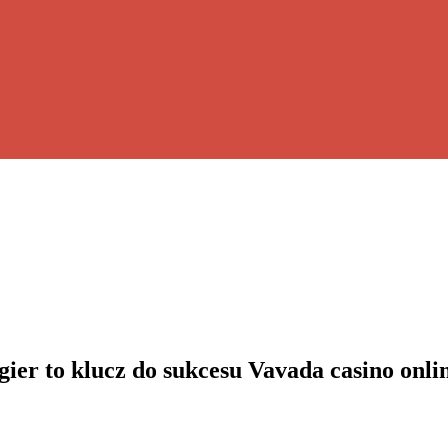
gier to klucz do sukcesu Vavada casino onli