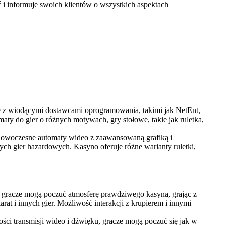
 i informuje swoich klientów o wszystkich aspektach
je z wiodącymi dostawcami oprogramowania, takimi jak NetEnt,
ty do gier o różnych motywach, gry stołowe, takie jak ruletka,
i nowoczesne automaty wideo z zaawansowaną grafiką i
ch gier hazardowych. Kasyno oferuje różne warianty ruletki,
, gracze mogą poczuć atmosferę prawdziwego kasyna, grając z
at i innych gier. Możliwość interakcji z krupierem i innymi
ości transmisji wideo i dźwięku, gracze mogą poczuć się jak w