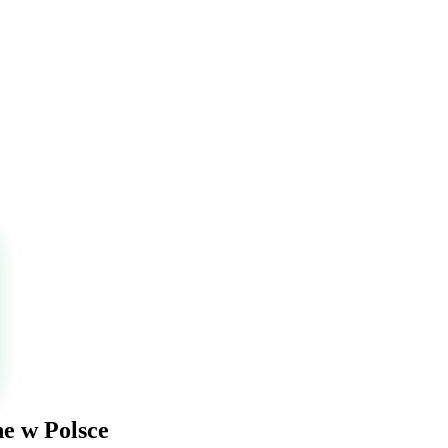
ne w Polsce