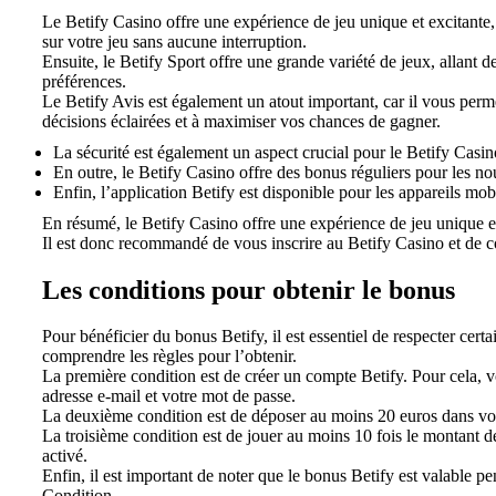
Le Betify Casino offre une expérience de jeu unique et excitante,
sur votre jeu sans aucune interruption.
Ensuite, le Betify Sport offre une grande variété de jeux, allant 
préférences.
Le Betify Avis est également un atout important, car il vous perm
décisions éclairées et à maximiser vos chances de gagner.
La sécurité est également un aspect crucial pour le Betify Casin
En outre, le Betify Casino offre des bonus réguliers pour les n
Enfin, l’application Betify est disponible pour les appareils mo
En résumé, le Betify Casino offre une expérience de jeu unique et
Il est donc recommandé de vous inscrire au Betify Casino et de
Les conditions pour obtenir le bonus
Pour bénéficier du bonus Betify, il est essentiel de respecter cert
comprendre les règles pour l’obtenir.
La première condition est de créer un compte Betify. Pour cela, vo
adresse e-mail et votre mot de passe.
La deuxième condition est de déposer au moins 20 euros dans vot
La troisième condition est de jouer au moins 10 fois le montant d
activé.
Enfin, il est important de noter que le bonus Betify est valable pe
Condition