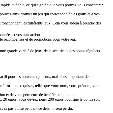
rapide et fiable, ce qui signifie que vous pouvez vous concentrer
 pouvez ainsi trouver un jeu qui correspond à vos goûts et à vos
 fonctionnent les différents jeux. Cela vous aidera à prendre des
onnées et vos transactions.
 de récompenses et de promotions pour votre jeu.
e grande variété de jeux, de la sécurité et des bonus réguliers.
ractif pour les nouveaux joueurs, mais il est important de
 informations requises, telles que votre nom, votre prénom, votre
no et de vous permettre de bénéficier du bonus.
ez 20 euros, vous devrez jouer 200 euros pour que le bonus soit
vez pas utilisé pendant ce délai, il sera perdu.