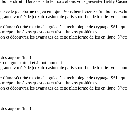
 bon endroit ! Dans cet article, nous allons vous présenter Betify Casino
de cette plateforme de jeu en ligne. Vous bénéficierez d’un bonus excl
rande variété de jeux de casino, de paris sportif et de loterie. Vous pou
d’une sécurité maximale, grâce à la technologie de cryptage SSL, qui p
our répondre à vos questions et résoudre vos problèmes.
 et découvrez les avantages de cette plateforme de jeu en ligne. N’atte
dès aujourd’hui !
r en ligne partout et à tout moment.
rande variété de jeux de casino, de paris sportif et de loterie. Vous pou
d’une sécurité maximale, grâce à la technologie de cryptage SSL, qui p
our répondre à vos questions et résoudre vos problèmes.
 et découvrez les avantages de cette plateforme de jeu en ligne. N’atte
dès aujourd’hui !