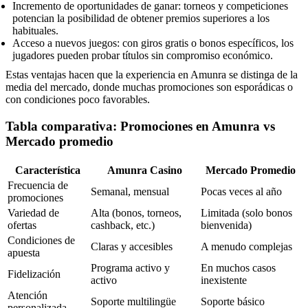
Incremento de oportunidades de ganar: torneos y competiciones
potencian la posibilidad de obtener premios superiores a los
habituales.
Acceso a nuevos juegos: con giros gratis o bonos específicos, los
jugadores pueden probar títulos sin compromiso económico.
Estas ventajas hacen que la experiencia en Amunra se distinga de la
media del mercado, donde muchas promociones son esporádicas o
con condiciones poco favorables.
Tabla comparativa: Promociones en Amunra vs
Mercado promedio
Característica
Amunra Casino
Mercado Promedio
Frecuencia de
Semanal, mensual
Pocas veces al año
promociones
Variedad de
Alta (bonos, torneos,
Limitada (solo bonos
ofertas
cashback, etc.)
bienvenida)
Condiciones de
Claras y accesibles
A menudo complejas
apuesta
Programa activo y
En muchos casos
Fidelización
activo
inexistente
Atención
Soporte multilingüe
Soporte básico
personalizada