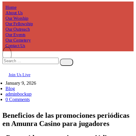
Home
About Us
Our Worship
Our Fellowship
Our Outreach
Our Events
Our Cemetery
Contact Us
Join Us Live
January 9, 2026
Blog
adminbockup
0 Comments
Beneficios de las promociones periódicas
en Amunra Casino para jugadores