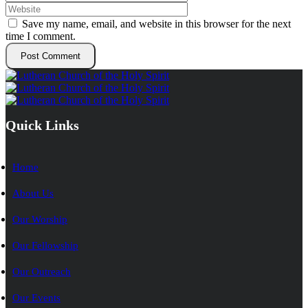
Save my name, email, and website in this browser for the next
time I comment.
Quick Links
Home
About Us
Our Worship
Our Fellowship
Our Outreach
Our Events