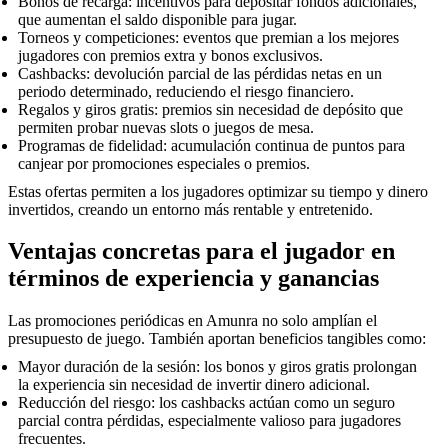
Bonos de recarga: incentivos para depositar fondos adicionales,
que aumentan el saldo disponible para jugar.
Torneos y competiciones: eventos que premian a los mejores
jugadores con premios extra y bonos exclusivos.
Cashbacks: devolución parcial de las pérdidas netas en un
periodo determinado, reduciendo el riesgo financiero.
Regalos y giros gratis: premios sin necesidad de depósito que
permiten probar nuevas slots o juegos de mesa.
Programas de fidelidad: acumulación continua de puntos para
canjear por promociones especiales o premios.
Estas ofertas permiten a los jugadores optimizar su tiempo y dinero
invertidos, creando un entorno más rentable y entretenido.
Ventajas concretas para el jugador en
términos de experiencia y ganancias
Las promociones periódicas en Amunra no solo amplían el
presupuesto de juego. También aportan beneficios tangibles como:
Mayor duración de la sesión: los bonos y giros gratis prolongan
la experiencia sin necesidad de invertir dinero adicional.
Reducción del riesgo: los cashbacks actúan como un seguro
parcial contra pérdidas, especialmente valioso para jugadores
frecuentes.