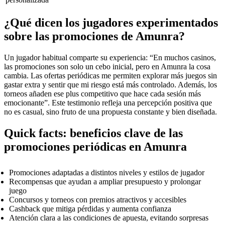
¿Qué dicen los jugadores experimentados
sobre las promociones de Amunra?
Un jugador habitual comparte su experiencia: “En muchos casinos,
las promociones son solo un cebo inicial, pero en Amunra la cosa
cambia. Las ofertas periódicas me permiten explorar más juegos sin
gastar extra y sentir que mi riesgo está más controlado. Además, los
torneos añaden ese plus competitivo que hace cada sesión más
emocionante”. Este testimonio refleja una percepción positiva que
no es casual, sino fruto de una propuesta constante y bien diseñada.
Quick facts: beneficios clave de las
promociones periódicas en Amunra
Promociones adaptadas a distintos niveles y estilos de jugador
Recompensas que ayudan a ampliar presupuesto y prolongar
juego
Concursos y torneos con premios atractivos y accesibles
Cashback que mitiga pérdidas y aumenta confianza
Atención clara a las condiciones de apuesta, evitando sorpresas