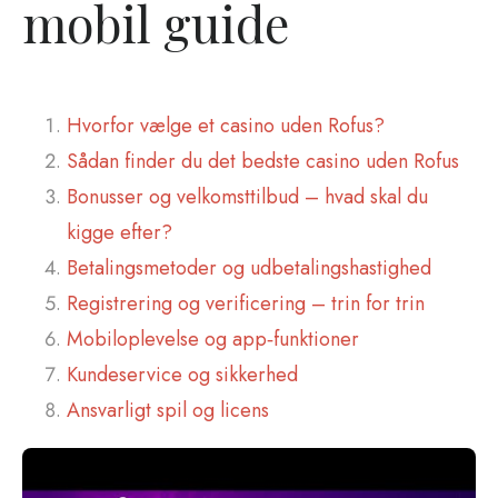
mobil guide
Hvorfor vælge et casino uden Rofus?
Sådan finder du det bedste casino uden Rofus
Bonusser og velkomsttilbud – hvad skal du
kigge efter?
Betalingsmetoder og udbetalingshastighed
Registrering og verificering – trin for trin
Mobiloplevelse og app‑funktioner
Kundeservice og sikkerhed
Ansvarligt spil og licens