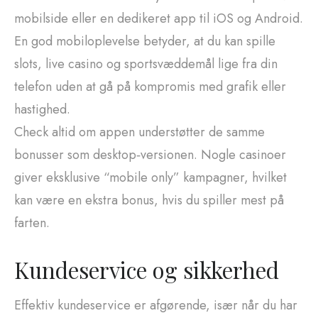
mobilside eller en dedikeret app til iOS og Android.
En god mobiloplevelse betyder, at du kan spille
slots, live casino og sportsvæddemål lige fra din
telefon uden at gå på kompromis med grafik eller
hastighed.
Check altid om appen understøtter de samme
bonusser som desktop‑versionen. Nogle casinoer
giver eksklusive “mobile only” kampagner, hvilket
kan være en ekstra bonus, hvis du spiller mest på
farten.
Kundeservice og sikkerhed
Effektiv kundeservice er afgørende, især når du har