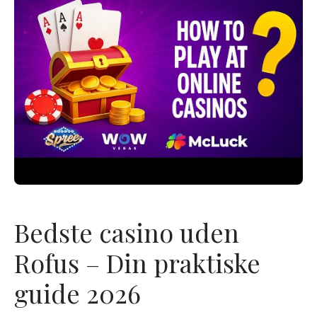
Bedste casino uden
Rofus – Din praktiske
guide 2026