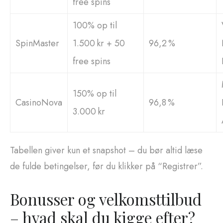
free spins
100% op til
SpinMaster
1.500 kr + 50
96,2 %
free spins
150% op til
CasinoNova
96,8 %
3.000 kr
Tabellen giver kun et snapshot – du bør altid læse
de fulde betingelser, før du klikker på “Registrer”.
Bonusser og velkomsttilbud
– hvad skal du kigge efter?