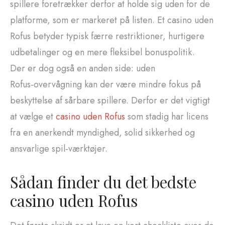
spillere foretrækker derfor at holde sig uden for de
platforme, som er markeret på listen. Et casino uden
Rofus betyder typisk færre restriktioner, hurtigere
udbetalinger og en mere fleksibel bonuspolitik.
Der er dog også en anden side: uden
Rofus‑overvågning kan der være mindre fokus på
beskyttelse af sårbare spillere. Derfor er det vigtigt
at vælge et
casino uden Rofus
som stadig har licens
fra en anerkendt myndighed, solid sikkerhed og
ansvarlige spil‑værktøjer.
Sådan finder du det bedste
casino uden Rofus