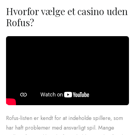
Hvorfor vælge et casino uden
Rofus?
Rofus‑listen er kendt for at indeholde spillere, som
har haft problemer med ansvarligt spil. Mange