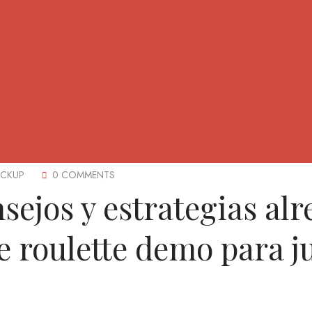
CKUP
0 COMMENTS
sejos y estrategias al
e roulette demo para 