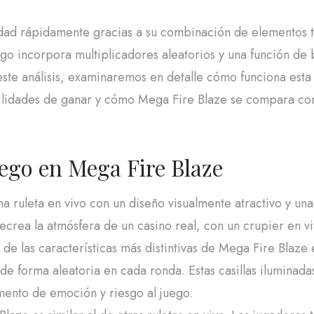
ad rápidamente gracias a su combinación de elementos tra
o incorpora multiplicadores aleatorios y una función de 
este análisis, examinaremos en detalle cómo funciona esta 
bilidades de ganar y cómo Mega Fire Blaze se compara con
uego en Mega Fire Blaze
ruleta en vivo con un diseño visualmente atractivo y una in
recrea la atmósfera de un casino real, con un crupier en v
 de las características más distintivas de Mega Fire Blaze 
de forma aleatoria en cada ronda. Estas casillas iluminada
mento de emoción y riesgo al juego.