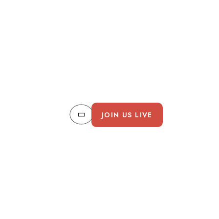
JOIN US LIVE