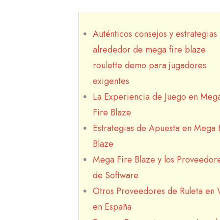
Auténticos consejos y estrategias
alrededor de mega fire blaze
roulette demo para jugadores
exigentes
La Experiencia de Juego en Meg
Fire Blaze
Estrategias de Apuesta en Mega 
Blaze
Mega Fire Blaze y los Proveedor
de Software
Otros Proveedores de Ruleta en 
en España