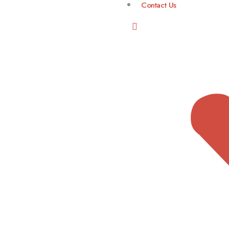
Contact Us