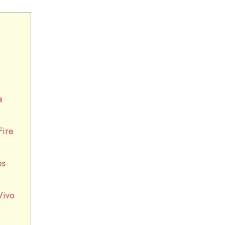
a
Fire
es
Vivo