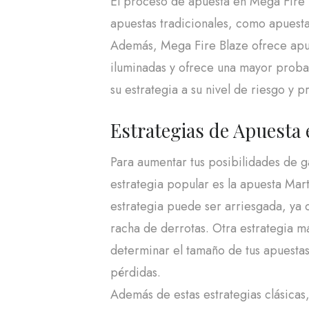
El proceso de apuesta en Mega Fire Bl
apuestas tradicionales, como apuest
Además, Mega Fire Blaze ofrece apues
iluminadas y ofrece una mayor proba
su estrategia a su nivel de riesgo y 
Estrategias de Apuesta 
Para aumentar tus posibilidades de g
estrategia popular es la apuesta Mar
estrategia puede ser arriesgada, ya q
racha de derrotas. Otra estrategia m
determinar el tamaño de tus apuestas
pérdidas.
Además de estas estrategias clásicas,