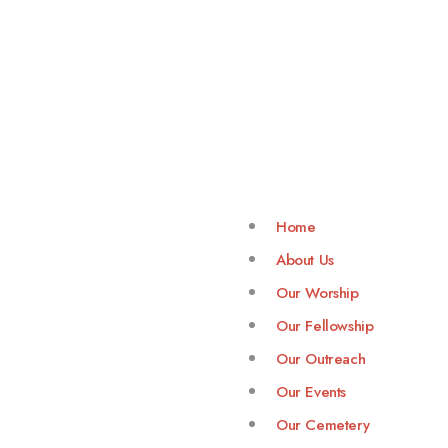
Home
About Us
Our Worship
Our Fellowship
Our Outreach
Our Events
Our Cemetery