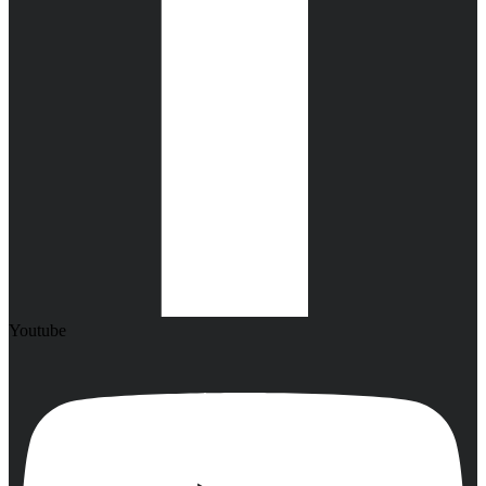
Youtube