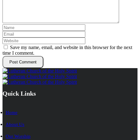
Save my name, email, and website in this browser for the next
time I comment.
Quick Links
Home
About Us
Our Worship