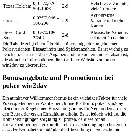
0,01€/0,02€ –
Beliebteste Variante,
Texas Hold'em
2-9
50€/100€
viele Turniere
Actionreiche
0,02€/0,04€ –
Omaha
2-9
Variante mit mehr
10€/20€
Karten
Seven Card
0,05€/0,10€ –
Klassische Variante,
2-8
Stud
2€/4€
erfordert Gedächtnis
Die Tabelle zeigt einen Überblick über einige der angebotenen
Pokervarianten, Einsatzlimits und Spieleranzahlen. Es ist wichtig zu
beachten, dass sich diese Angaben ändern können und es ratsam ist,
die aktuellen Informationen direkt auf der Website von poker
win2day zu überprüfen.
Bonusangebote und Promotionen bei
poker win2day
Ein attraktiver Willkommensbonus ist ein wichtiger Faktor für viele
Pokerspieler bei der Wahl einer Online-Plattform. poker win2day
bietet in der Regel einen Einzahlungsbonus für Neukunden an, der
den Betrag der ersten Einzahlung erhöht. Es ist jedoch wichtig, die
Bonusbedingungen sorgfältig zu prüfen, da diese oft an
Umsatzbedingungen geknüpft sind. Umsatzbedingungen bedeuten,
dass der Bonusbetrag und/oder die Einzahlung einen bestimmten