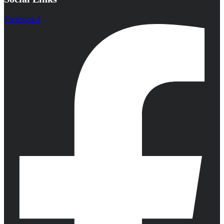
Facebook-f