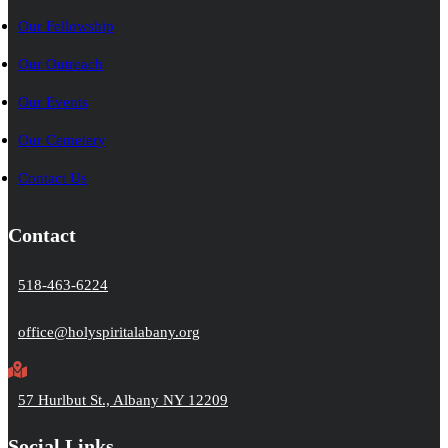
Our Fellowship
Our Outreach
Our Events
Our Cemetery
Contact Us
Contact
518-463-6224
office@holyspiritalabany.org
57 Hurlbut St., Albany NY 12209
Social Links