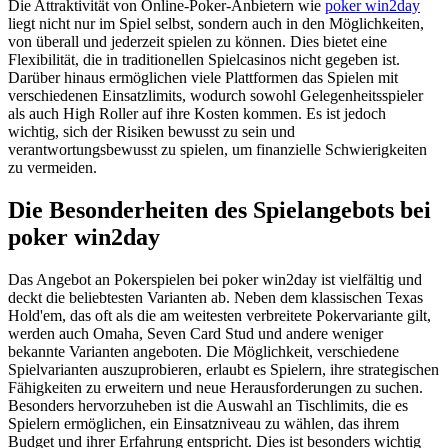
Die Attraktivität von Online-Poker-Anbietern wie
poker win2day
liegt nicht nur im Spiel selbst, sondern auch in den Möglichkeiten,
von überall und jederzeit spielen zu können. Dies bietet eine
Flexibilität, die in traditionellen Spielcasinos nicht gegeben ist.
Darüber hinaus ermöglichen viele Plattformen das Spielen mit
verschiedenen Einsatzlimits, wodurch sowohl Gelegenheitsspieler
als auch High Roller auf ihre Kosten kommen. Es ist jedoch
wichtig, sich der Risiken bewusst zu sein und
verantwortungsbewusst zu spielen, um finanzielle Schwierigkeiten
zu vermeiden.
Die Besonderheiten des Spielangebots bei
poker win2day
Das Angebot an Pokerspielen bei poker win2day ist vielfältig und
deckt die beliebtesten Varianten ab. Neben dem klassischen Texas
Hold'em, das oft als die am weitesten verbreitete Pokervariante gilt,
werden auch Omaha, Seven Card Stud und andere weniger
bekannte Varianten angeboten. Die Möglichkeit, verschiedene
Spielvarianten auszuprobieren, erlaubt es Spielern, ihre strategischen
Fähigkeiten zu erweitern und neue Herausforderungen zu suchen.
Besonders hervorzuheben ist die Auswahl an Tischlimits, die es
Spielern ermöglichen, ein Einsatzniveau zu wählen, das ihrem
Budget und ihrer Erfahrung entspricht. Dies ist besonders wichtig