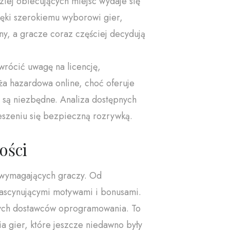
ziej obiecujących miejsc wydaje się
ięki szerokiemu wyborowi gier,
ny, a gracze coraz częściej decydują
rócić uwagę na licencję,
ża hazardowa online, choć oferuje
 są niezbędne. Analiza dostępnych
ieszeniu się bezpieczną rozrywką.
ości
j wymagających graczy. Od
z fascynującymi motywami i bonusami.
anych dostawców oprogramowania. To
a gier, które jeszcze niedawno były