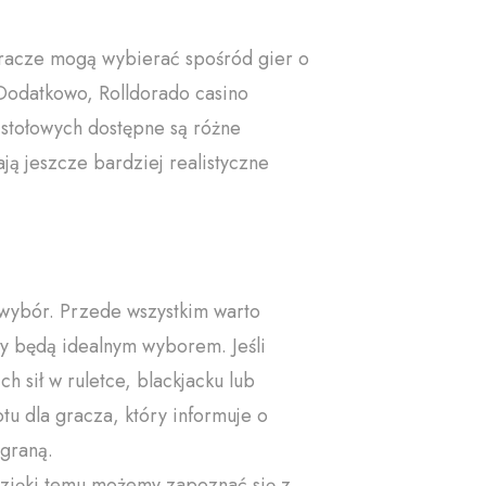
 Gracze mogą wybierać spośród gier o
 Dodatkowo, Rolldorado casino
 stołowych dostępne są różne
ją jeszcze bardziej realistyczne
 wybór. Przede wszystkim warto
oty będą idealnym wyborem. Jeśli
 sił w ruletce, blackjacku lub
tu dla gracza, który informuje o
ygraną.
zięki temu możemy zapoznać się z