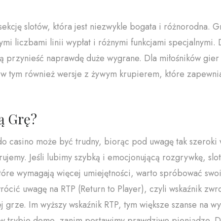
ekcję slotów, która jest niezwykle bogata i różnorodna.
mi liczbami linii wypłat i różnymi funkcjami specjalnymi.
ogą przynieść naprawdę duże wygrane. Dla miłośników gier
a, w tym również wersje z żywym krupierem, które zapewnia
ą Grę?
o casino może być trudny, biorąc pod uwagę tak szeroki
ferujemy. Jeśli lubimy szybką i emocjonującą rozgrywkę, sl
tóre wymagają więcej umiejętności, warto spróbować swoich
ócić uwagę na RTP (Return to Player), czyli wskaźnik zwro
j grze. Im wyższy wskaźnik RTP, tym większe szanse na w
w trybie demo, zanim postawimy prawdziwe pieniądze. D