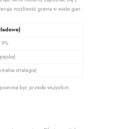
feruje możliwość grania w wiele gier
kładowe)
8.9%
pejska)
malna strategia)
e powinna być przede wszystkim