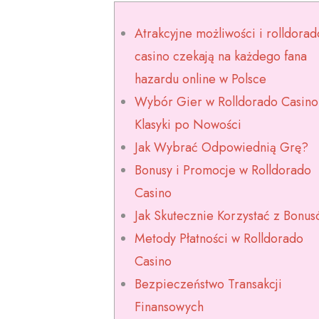
Atrakcyjne możliwości i rolldorad
casino czekają na każdego fana
hazardu online w Polsce
Wybór Gier w Rolldorado Casino
Klasyki po Nowości
Jak Wybrać Odpowiednią Grę?
Bonusy i Promocje w Rolldorado
Casino
Jak Skutecznie Korzystać z Bonu
Metody Płatności w Rolldorado
Casino
Bezpieczeństwo Transakcji
Finansowych