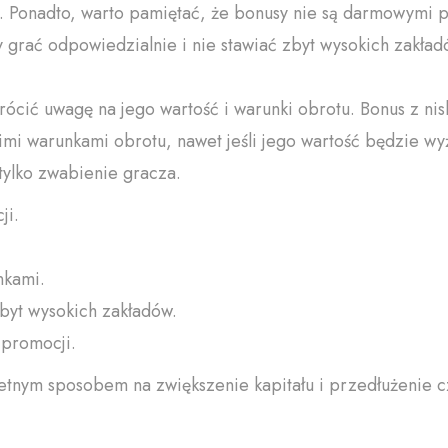
u. Ponadto, warto pamiętać, że bonusy nie są darmowymi p
y grać odpowiedzialnie i nie stawiać zbyt wysokich zakła
ócić uwagę na jego wartość i warunki obrotu. Bonus z ni
imi warunkami obrotu, nawet jeśli jego wartość będzie wyż
tylko zwabienie gracza.
ji.
nkami.
zbyt wysokich zakładów.
 promocji.
tnym sposobem na zwiększenie kapitału i przedłużenie cz