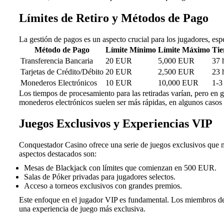
Límites de Retiro y Métodos de Pago
La gestión de pagos es un aspecto crucial para los jugadores, e
Método de Pago
Límite Mínimo
Límite Máximo
Tie
Transferencia Bancaria
20 EUR
5,000 EUR
37 
Tarjetas de Crédito/Débito
20 EUR
2,500 EUR
23 
Monederos Electrónicos
10 EUR
10,000 EUR
1-3
Los tiempos de procesamiento para las retiradas varían, pero en g
monederos electrónicos suelen ser más rápidas, en algunos casos 
Juegos Exclusivos y Experiencias VIP
Conquestador Casino ofrece una serie de juegos exclusivos que no
aspectos destacados son:
Mesas de Blackjack con límites que comienzan en 500 EUR.
Salas de Póker privadas para jugadores selectos.
Acceso a torneos exclusivos con grandes premios.
Este enfoque en el jugador VIP es fundamental. Los miembros del
una experiencia de juego más exclusiva.