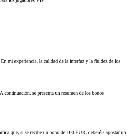
 para los jugadores VIP.
n mi experiencia, la calidad de la interfaz y la fluidez de los
 A continuación, se presenta un resumen de los bonos
nifica que, si se recibe un bono de 100 EUR, deberéis apostar un