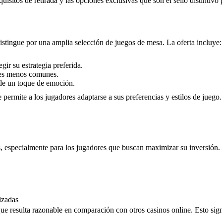
quisitos de retirada y las opciones exclusivas que son el sello distintivo
stingue por una amplia selección de juegos de mesa. La oferta incluye:
gir su estrategia preferida.
tes menos comunes.
de un toque de emoción.
permite a los jugadores adaptarse a sus preferencias y estilos de juego. E
 especialmente para los jugadores que buscan maximizar su inversión.
izadas
 que resulta razonable en comparación con otros casinos online. Esto sig