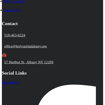
Our Cemetery
Contact Us
Contact
518-463-6224
office@holyspiritalabany.org
57 Hurlbut St., Albany NY 12209
Social Links
Facebook-f