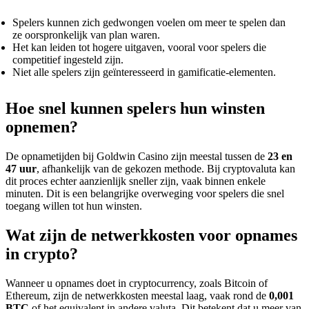
Spelers kunnen zich gedwongen voelen om meer te spelen dan
ze oorspronkelijk van plan waren.
Het kan leiden tot hogere uitgaven, vooral voor spelers die
competitief ingesteld zijn.
Niet alle spelers zijn geïnteresseerd in gamificatie-elementen.
Hoe snel kunnen spelers hun winsten
opnemen?
De opnametijden bij Goldwin Casino zijn meestal tussen de
23 en
47 uur
, afhankelijk van de gekozen methode. Bij cryptovaluta kan
dit proces echter aanzienlijk sneller zijn, vaak binnen enkele
minuten. Dit is een belangrijke overweging voor spelers die snel
toegang willen tot hun winsten.
Wat zijn de netwerkkosten voor opnames
in crypto?
Wanneer u opnames doet in cryptocurrency, zoals Bitcoin of
Ethereum, zijn de netwerkkosten meestal laag, vaak rond de
0,001
BTC
of het equivalent in andere valuta. Dit betekent dat u meer van