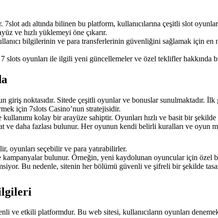
slot adı altında bilinen bu platform, kullanıcılarına çeşitli slot oyunları
ayüz ve hızlı yüklemeyi öne çıkarır.
llanıcı bilgilerinin ve para transferlerinin güvenliğini sağlamak için en 
 slots oyunları ile ilgili yeni güncellemeler ve özel teklifler hakkında b
da
n giriş noktasıdır. Sitede çeşitli oyunlar ve bonuslar sunulmaktadır. İlk
rmek için 7slots Casino’nun stratejisidir.
 kullanımı kolay bir arayüze sahiptir. Oyunları hızlı ve basit bir şekilde b
rat ve daha fazlası bulunur. Her oyunun kendi belirli kuralları ve oyun m
ir, oyunları seçebilir ve para yatırabilirler.
ve kampanyalar bulunur. Örneğin, yeni kaydolunan oyuncular için özel b
iyor. Bu nedenle, sitenin her bölümü güvenli ve şifreli bir şekilde tasar
lgileri
enli ve etkili platformdur. Bu web sitesi, kullanıcıların oyunları deneme