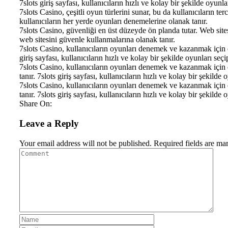
7slots giriş sayfası, kullanıcıların hızlı ve kolay bir şekilde oyun
7slots Casino, çeşitli oyun türlerini sunar, bu da kullanıcıların t
kullanıcıların her yerde oyunları denemelerine olanak tanır.
7slots Casino, güvenliği en üst düzeyde ön planda tutar. Web sitesi
web sitesini güvenle kullanmalarına olanak tanır.
7slots Casino, kullanıcıların oyunları denemek ve kazanmak için 
giriş sayfası, kullanıcıların hızlı ve kolay bir şekilde oyunları se
7slots Casino, kullanıcıların oyunları denemek ve kazanmak için e
tanır. 7slots giriş sayfası, kullanıcıların hızlı ve kolay bir şekild
7slots Casino, kullanıcıların oyunları denemek ve kazanmak için e
tanır. 7slots giriş sayfası, kullanıcıların hızlı ve kolay bir şekild
Share On:
Leave a Reply
Your email address will not be published.
Required fields are m