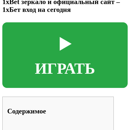
1xBet зеркало и официальный сайт –
1хБет вход на сегодня
▶️
ИГРАТЬ
Содержимое