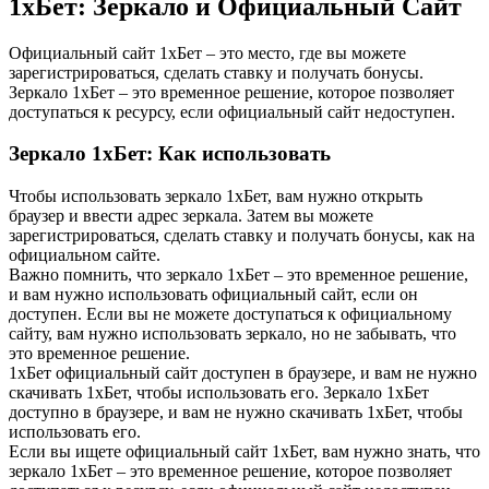
1хБет: Зеркало и Официальный Сайт
Официальный сайт 1хБет – это место, где вы можете
зарегистрироваться, сделать ставку и получать бонусы.
Зеркало 1хБет – это временное решение, которое позволяет
доступаться к ресурсу, если официальный сайт недоступен.
Зеркало 1хБет: Как использовать
Чтобы использовать зеркало 1хБет, вам нужно открыть
браузер и ввести адрес зеркала. Затем вы можете
зарегистрироваться, сделать ставку и получать бонусы, как на
официальном сайте.
Важно помнить, что зеркало 1хБет – это временное решение,
и вам нужно использовать официальный сайт, если он
доступен. Если вы не можете доступаться к официальному
сайту, вам нужно использовать зеркало, но не забывать, что
это временное решение.
1хБет официальный сайт доступен в браузере, и вам не нужно
скачивать 1хБет, чтобы использовать его. Зеркало 1хБет
доступно в браузере, и вам не нужно скачивать 1хБет, чтобы
использовать его.
Если вы ищете официальный сайт 1хБет, вам нужно знать, что
зеркало 1хБет – это временное решение, которое позволяет