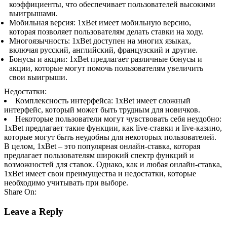
коэффициенты, что обеспечивает пользователей высокими
выигрышами.
Мобильная версия: 1xBet имеет мобильную версию,
которая позволяет пользователям делать ставки на ходу.
Многоязычность: 1xBet доступен на многих языках,
включая русский, английский, французский и другие.
Бонусы и акции: 1xBet предлагает различные бонусы и
акции, которые могут помочь пользователям увеличить
свои выигрыши.
Недостатки:
Комплексность интерфейса: 1xBet имеет сложный
интерфейс, который может быть трудным для новичков.
Некоторые пользователи могут чувствовать себя неудобно:
1xBet предлагает такие функции, как live-ставки и live-казино,
которые могут быть неудобны для некоторых пользователей.
В целом, 1xBet – это популярная онлайн-ставка, которая
предлагает пользователям широкий спектр функций и
возможностей для ставок. Однако, как и любая онлайн-ставка,
1xBet имеет свои преимущества и недостатки, которые
необходимо учитывать при выборе.
Share On:
Leave a Reply