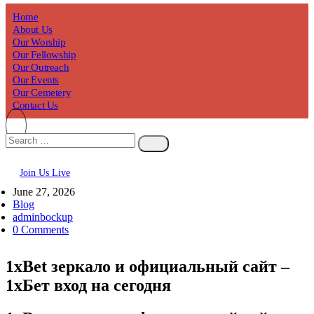
Home
About Us
Our Worship
Our Fellowship
Our Outreach
Our Events
Our Cemetery
Contact Us
Join Us Live
June 27, 2026
Blog
adminbockup
0 Comments
1xBet зеркало и официальный сайт –
1хБет вход на сегодня