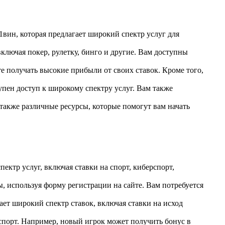
1вин, которая предлагает широкий спектр услуг для
включая покер, рулетку, бинго и другие. Вам доступны
е получать высокие прибыли от своих ставок. Кроме того,
упен доступ к широкому спектру услуг. Вам также
 также различные ресурсы, которые помогут вам начать
ектр услуг, включая ставки на спорт, киберспорт,
, используя форму регистрации на сайте. Вам потребуется
ает широкий спектр ставок, включая ставки на исход
 спорт. Например, новый игрок может получить бонус в