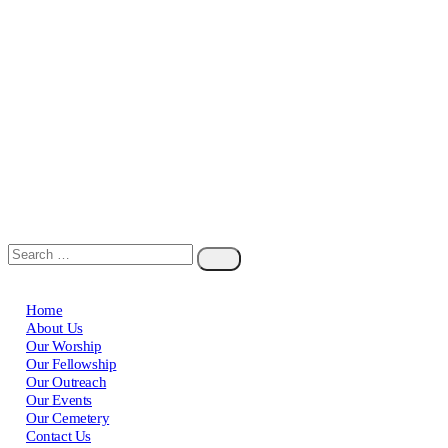
Home
About Us
Our Worship
Our Fellowship
Our Outreach
Our Events
Our Cemetery
Contact Us