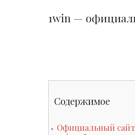
1win — официал
Содержимое
Официальный сай