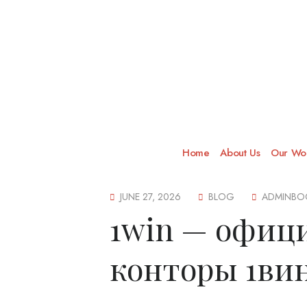
Home
About Us
Our Wor
JUNE 27, 2026
BLOG
ADMINBO
1win — офиц
конторы 1ви