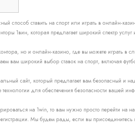
ый способ ставить на спорт или играть в онлайн-казин
нторы 1вин, которая предлагает широкий спектр услуг 
контора, но и онлайн-казино, где вы можете играть в с
ем вам широкий выбор ставок на спорт, включая футбо
альный сайт, который предлагает вам безопасный и над
 технологии для обеспечения безопасности вашей инф
рироваться на 1win, то вам нужно просто перейти на наш
егистрации. Мы будем рады, если вы присоединитесь к 