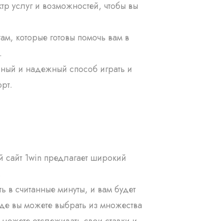
ктр услуг и возможностей, чтобы вы
ам, которые готовы помочь вам в
.
сный и надежный способ играть и
орт.
й сайт 1win предлагает широкий
.
 в считанные минуты, и вам будет
где вы можете выбрать из множества
ы можете отслеживать свои ставки и