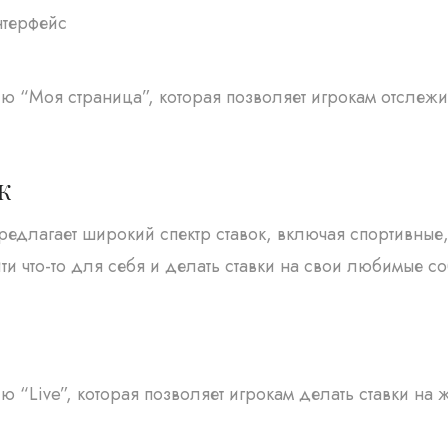
нтерфейс
ию “Моя страница”, которая позволяет игрокам отслежив
к
редлагает широкий спектр ставок, включая спортивные,
ти что-то для себя и делать ставки на свои любимые со
ю “Live”, которая позволяет игрокам делать ставки на ж