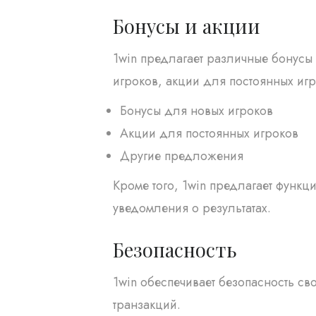
Бонусы и акции
1win предлагает различные бонусы 
игроков, акции для постоянных иг
Бонусы для новых игроков
Акции для постоянных игроков
Другие предложения
Кроме того, 1win предлагает функц
уведомления о результатах.
Безопасность
1win обеспечивает безопасность с
транзакций.