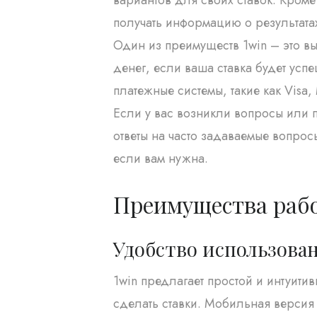
получать информацию о результата
Один из преимуществ 1win – это вы
денег, если ваша ставка будет усп
платежные системы, такие как Visa,
Если у вас возникли вопросы или 
ответы на часто задаваемые вопрос
если вам нужна.
Преимущества рабо
Удобство использова
1win предлагает простой и интуит
сделать ставки. Мобильная версия с