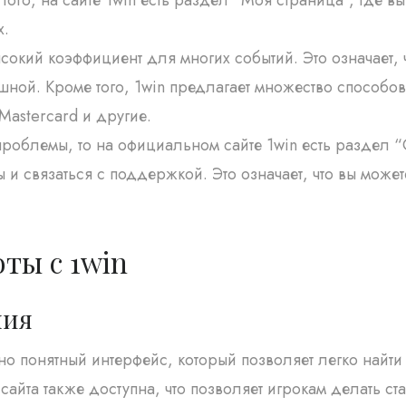
х.
сокий коэффициент для многих событий. Это означает, 
ешной. Кроме того, 1win предлагает множество способо
 Mastercard и другие.
проблемы, то на официальном сайте 1win есть раздел “
ы и связаться с поддержкой. Это означает, что вы мож
ты с 1win
ния
ивно понятный интерфейс, который позволяет легко на
айта также доступна, что позволяет игрокам делать ста