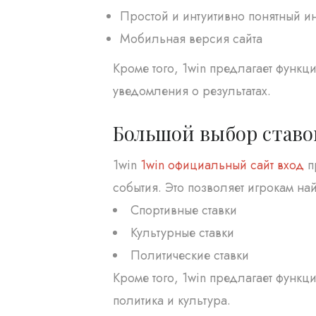
Простой и интуитивно понятный и
Мобильная версия сайта
Кроме того, 1win предлагает функц
уведомления о результатах.
Большой выбор ставо
1win
1win официальный сайт вход
п
события. Это позволяет игрокам най
Спортивные ставки
Культурные ставки
Политические ставки
Кроме того, 1win предлагает функци
политика и культура.