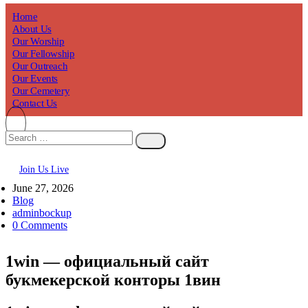
Home
About Us
Our Worship
Our Fellowship
Our Outreach
Our Events
Our Cemetery
Contact Us
Join Us Live
June 27, 2026
Blog
adminbockup
0 Comments
1win — официальный сайт
букмекерской конторы 1вин