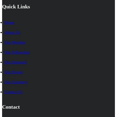
Quick Links
Home
About Us
Our Worship
Our Fellowship
Our Outreach
Our Events
Our Cemetery
Contact Us
Contact