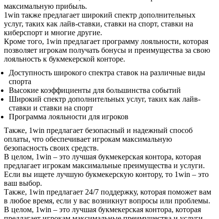
максимальную прибыль.
1win также предлагает широкий спектр дополнительных
услуг, таких как лайв-ставки, ставки на спорт, ставки на
киберспорт и многие другие.
Кроме того, 1win предлагает программу лояльности, которая
позволяет игрокам получать бонусы и преимущества за свою
лояльность к букмекерской конторе.
Доступность широкого спектра ставок на различные виды
спорта
Высокие коэффициенты для большинства событий
Широкий спектр дополнительных услуг, таких как лайв-
ставки и ставки на спорт
Программа лояльности для игроков
Также, 1win предлагает безопасный и надежный способ
оплаты, что обеспечивает игрокам максимальную
безопасность своих средств.
В целом, 1win – это лучшая букмекерская контора, которая
предлагает игрокам максимальные преимущества и услуги.
Если вы ищете лучшую букмекерскую контору, то 1win – это
ваш выбор.
Также, 1win предлагает 24/7 поддержку, которая поможет вам
в любое время, если у вас возникнут вопросы или проблемы.
В целом, 1win – это лучшая букмекерская контора, которая
предлагает игрокам максимальные преимущества и услуги.