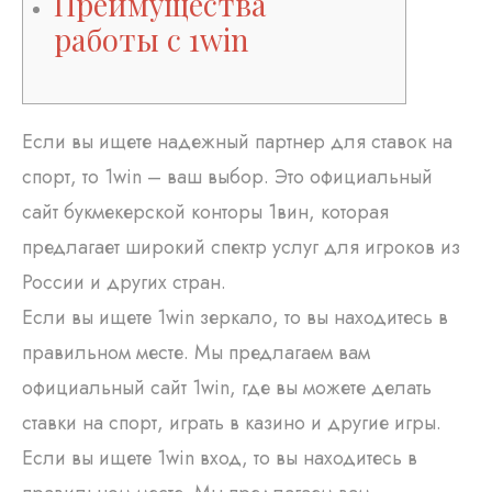
Преимущества
работы с 1win
Если вы ищете надежный партнер для ставок на
спорт, то 1win – ваш выбор. Это официальный
сайт букмекерской конторы 1вин, которая
предлагает широкий спектр услуг для игроков из
России и других стран.
Если вы ищете 1win зеркало, то вы находитесь в
правильном месте. Мы предлагаем вам
официальный сайт 1win, где вы можете делать
ставки на спорт, играть в казино и другие игры.
Если вы ищете 1win вход, то вы находитесь в