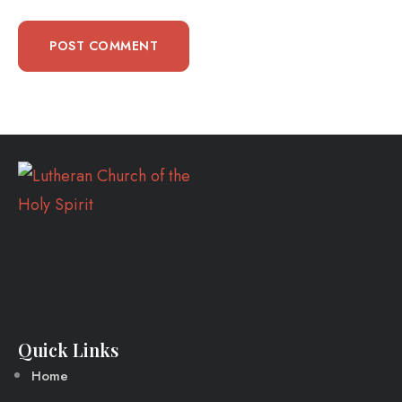
Quick Links
Home