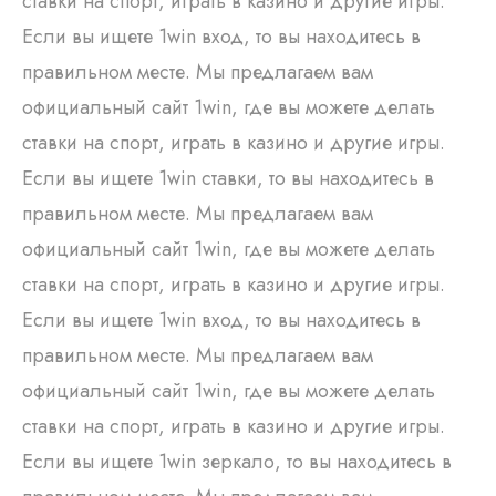
ставки на спорт, играть в казино и другие игры.
Если вы ищете 1win вход, то вы находитесь в
правильном месте. Мы предлагаем вам
официальный сайт 1win, где вы можете делать
ставки на спорт, играть в казино и другие игры.
Если вы ищете 1win ставки, то вы находитесь в
правильном месте. Мы предлагаем вам
официальный сайт 1win, где вы можете делать
ставки на спорт, играть в казино и другие игры.
Если вы ищете 1win вход, то вы находитесь в
правильном месте. Мы предлагаем вам
официальный сайт 1win, где вы можете делать
ставки на спорт, играть в казино и другие игры.
Если вы ищете 1win зеркало, то вы находитесь в