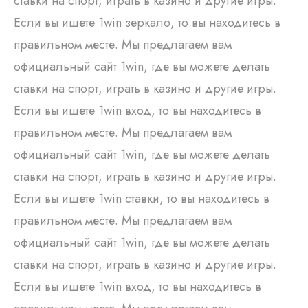
ставки на спорт, играть в казино и другие игры.
Если вы ищете 1win зеркало, то вы находитесь в
правильном месте. Мы предлагаем вам
официальный сайт 1win, где вы можете делать
ставки на спорт, играть в казино и другие игры.
Если вы ищете 1win вход, то вы находитесь в
правильном месте. Мы предлагаем вам
официальный сайт 1win, где вы можете делать
ставки на спорт, играть в казино и другие игры.
Если вы ищете 1win ставки, то вы находитесь в
правильном месте. Мы предлагаем вам
официальный сайт 1win, где вы можете делать
ставки на спорт, играть в казино и другие игры.
Если вы ищете 1win вход, то вы находитесь в