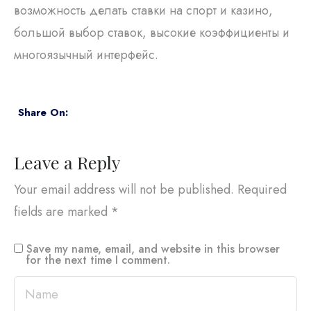
возможность делать ставки на спорт и казино,
большой выбор ставок, высокие коэффициенты и
многоязычный интерфейс.
Share On:
Leave a Reply
Your email address will not be published.
Required
fields are marked
*
Save my name, email, and website in this browser
for the next time I comment.