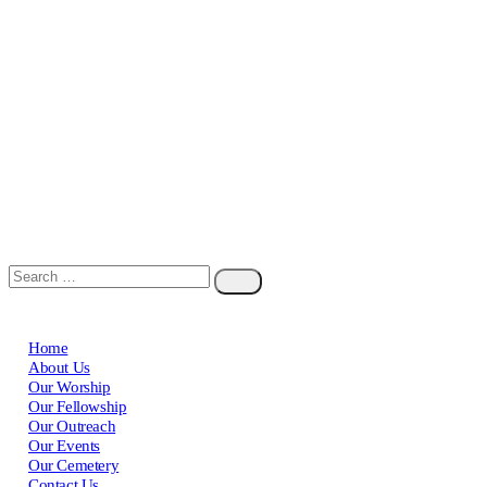
Home
About Us
Our Worship
Our Fellowship
Our Outreach
Our Events
Our Cemetery
Contact Us