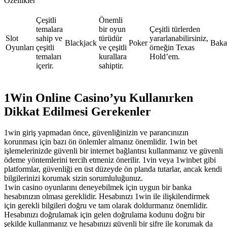
Özellikler
Çeşitli
Önemli
temalara
bir oyun
Çeşitli türlerden
Slot
sahip ve
türüdür
yararlanabilirsiniz,
Blackjack
Poker
Baka
Oyunları
çeşitli
ve çeşitli
örneğin Texas
temaları
kurallara
Hold’em.
içerir.
sahiptir.
1Win Online Casino’yu Kullanırken
Dikkat Edilmesi Gerekenler
1win giriş yapmadan önce, güvenliğinizin ve parancınızın
korunması için bazı ön önlemler almanız önemlidir. 1win bet
işlemelerinizde güvenli bir internet bağlantısı kullanmanız ve güvenli
ödeme yöntemlerini tercih etmeniz önerilir. 1vin veya 1winbet gibi
platformlar, güvenliği en üst düzeyde ön planda tutarlar, ancak kendi
bilgilerinizi korumak sizin sorumluluğunuz.
1win casino oyunlarını deneyebilmek için uygun bir banka
hesabınızın olması gereklidir. Hesabınızı 1win ile ilişkilendirmek
için gerekli bilgileri doğru ve tam olarak doldurmanız önemlidir.
Hesabınızı doğrulamak için gelen doğrulama kodunu doğru bir
şekilde kullanmanız ve hesabınızı güvenli bir şifre ile korumak da