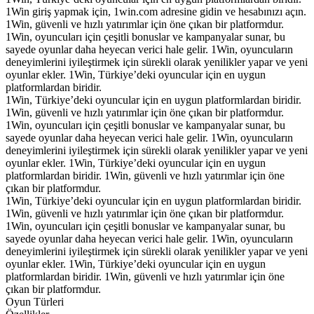
1Win giriş yapmak için, 1win.com adresine gidin ve hesabınızı açın.
1Win, güvenli ve hızlı yatırımlar için öne çıkan bir platformdur.
1Win, oyuncuları için çeşitli bonuslar ve kampanyalar sunar, bu
sayede oyunlar daha heyecan verici hale gelir. 1Win, oyuncuların
deneyimlerini iyileştirmek için sürekli olarak yenilikler yapar ve yeni
oyunlar ekler. 1Win, Türkiye’deki oyuncular için en uygun
platformlardan biridir.
1Win, Türkiye’deki oyuncular için en uygun platformlardan biridir.
1Win, güvenli ve hızlı yatırımlar için öne çıkan bir platformdur.
1Win, oyuncuları için çeşitli bonuslar ve kampanyalar sunar, bu
sayede oyunlar daha heyecan verici hale gelir. 1Win, oyuncuların
deneyimlerini iyileştirmek için sürekli olarak yenilikler yapar ve yeni
oyunlar ekler. 1Win, Türkiye’deki oyuncular için en uygun
platformlardan biridir. 1Win, güvenli ve hızlı yatırımlar için öne
çıkan bir platformdur.
1Win, Türkiye’deki oyuncular için en uygun platformlardan biridir.
1Win, güvenli ve hızlı yatırımlar için öne çıkan bir platformdur.
1Win, oyuncuları için çeşitli bonuslar ve kampanyalar sunar, bu
sayede oyunlar daha heyecan verici hale gelir. 1Win, oyuncuların
deneyimlerini iyileştirmek için sürekli olarak yenilikler yapar ve yeni
oyunlar ekler. 1Win, Türkiye’deki oyuncular için en uygun
platformlardan biridir. 1Win, güvenli ve hızlı yatırımlar için öne
çıkan bir platformdur.
Oyun Türleri