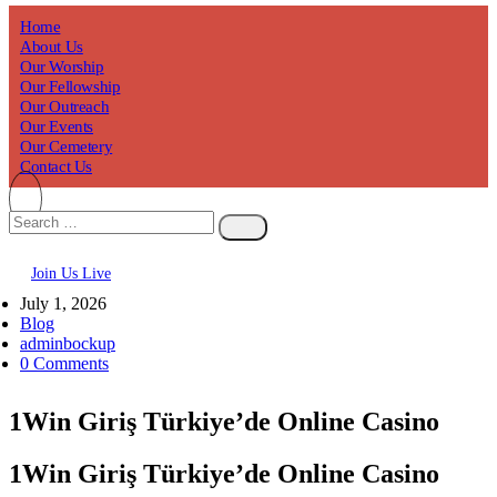
Home
About Us
Our Worship
Our Fellowship
Our Outreach
Our Events
Our Cemetery
Contact Us
Join Us Live
July 1, 2026
Blog
adminbockup
0 Comments
1Win Giriş Türkiye’de Online Casino
1Win Giriş Türkiye’de Online Casino