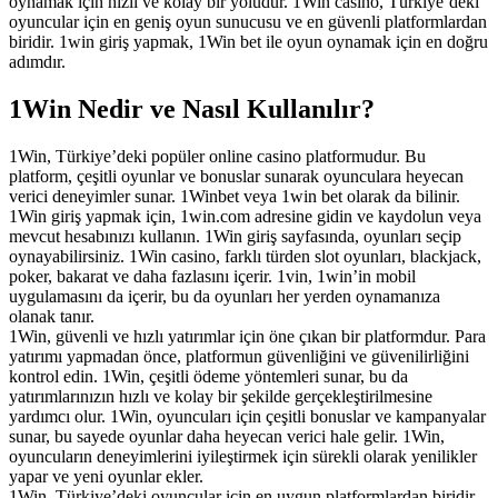
oynamak için hızlı ve kolay bir yoludur. 1Win casino, Türkiye’deki
oyuncular için en geniş oyun sunucusu ve en güvenli platformlardan
biridir. 1win giriş yapmak, 1Win bet ile oyun oynamak için en doğru
adımdır.
1Win Nedir ve Nasıl Kullanılır?
1Win, Türkiye’deki popüler online casino platformudur. Bu
platform, çeşitli oyunlar ve bonuslar sunarak oyunculara heyecan
verici deneyimler sunar. 1Winbet veya 1win bet olarak da bilinir.
1Win giriş yapmak için, 1win.com adresine gidin ve kaydolun veya
mevcut hesabınızı kullanın. 1Win giriş sayfasında, oyunları seçip
oynayabilirsiniz. 1Win casino, farklı türden slot oyunları, blackjack,
poker, bakarat ve daha fazlasını içerir. 1vin, 1win’in mobil
uygulamasını da içerir, bu da oyunları her yerden oynamanıza
olanak tanır.
1Win, güvenli ve hızlı yatırımlar için öne çıkan bir platformdur. Para
yatırımı yapmadan önce, platformun güvenliğini ve güvenilirliğini
kontrol edin. 1Win, çeşitli ödeme yöntemleri sunar, bu da
yatırımlarınızın hızlı ve kolay bir şekilde gerçekleştirilmesine
yardımcı olur. 1Win, oyuncuları için çeşitli bonuslar ve kampanyalar
sunar, bu sayede oyunlar daha heyecan verici hale gelir. 1Win,
oyuncuların deneyimlerini iyileştirmek için sürekli olarak yenilikler
yapar ve yeni oyunlar ekler.
1Win, Türkiye’deki oyuncular için en uygun platformlardan biridir.