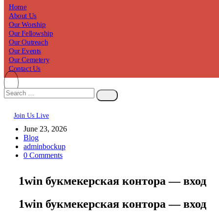
Home
About Us
Our Worship
Our Fellowship
Our Outreach
Our Events
Our Cemetery
Contact Us
Join Us Live
June 23, 2026
Blog
adminbockup
0 Comments
1win букмекерская контора — вход
1win букмекерская контора — вход