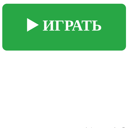
▶️ ИГРАТЬ