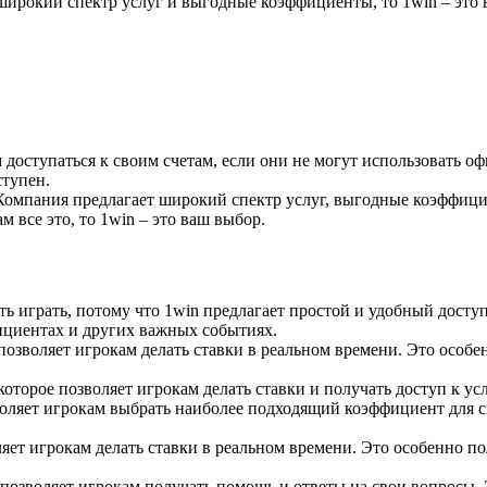
 широкий спектр услуг и выгодные коэффициенты, то 1win – это
м доступаться к своим счетам, если они не могут использовать оф
ступен.
с. Компания предлагает широкий спектр услуг, выгодные коэффи
 все это, то 1win – это ваш выбор.
ь играть, потому что 1win предлагает простой и удобный доступ
ициентах и других важных событиях.
 позволяет игрокам делать ставки в реальном времени. Это особен
торое позволяет игрокам делать ставки и получать доступ к ус
оляет игрокам выбрать наиболее подходящий коэффициент для сво
ляет игрокам делать ставки в реальном времени. Это особенно по
позволяет игрокам получать помощь и ответы на свои вопросы. 