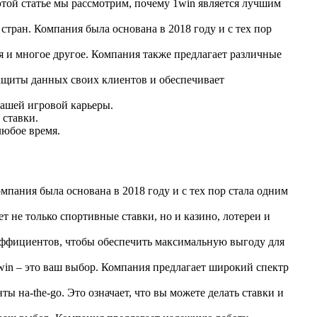
этой статье мы рассмотрим, почему 1win является лучшим
стран. Компания была основана в 2018 году и с тех пор
я и многое другое. Компания также предлагает различные
защиты данных своих клиентов и обеспечивает
 вашей игровой карьеры.
 ставки.
любое время.
мпания была основана в 2018 году и с тех пор стала одним
т не только спортивные ставки, но и казино, лотереи и
эффициентов, чтобы обеспечить максимальную выгоду для
win – это ваш выбор. Компания предлагает широкий спектр
 на-the-go. Это означает, что вы можете делать ставки и