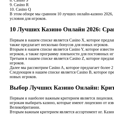
8. Casino S
9. Casino R
10. Casino Q
В этом обзоре мы сравним 10 лучших онлайн-казино 2026,
условия для игроков.
10 Лучших Казино Онлайн 2026: Ср
Первым в нашем списке является Casino X, которое предла
также предлагает несколько бонусов для новых игроков.
Вторым в нашем списке является Casino Y, которое извест
игроков, а также программу лояльности для постоянных иг
Третьим в нашем списке является Casino Z, которое предла
игроков.
Далее мы рассмотрим Casino A, которое предлагает более 
Следующим в нашем списке является Casino B, которое пре
новых игроков.
Выбор Лучших Казино Онлайн: Крит
Первым и наиболее важным критерием является лицензия.
игрокам выбирать казино, которые имеют лицензию от изв
Великобритании.
Вторым важным критерием является ассортимент иг. Казино