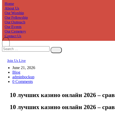
Home
About Us
Our Worship
Our Fellowship
Our Outreach
Our Events
Our Cemetery
Contact Us
Join Us Live
June 21, 2026
Blog
adminbockup
0 Comments
10 лучших казино онлайн 2026 – сра
10 лучших казино онлайн 2026 – сра