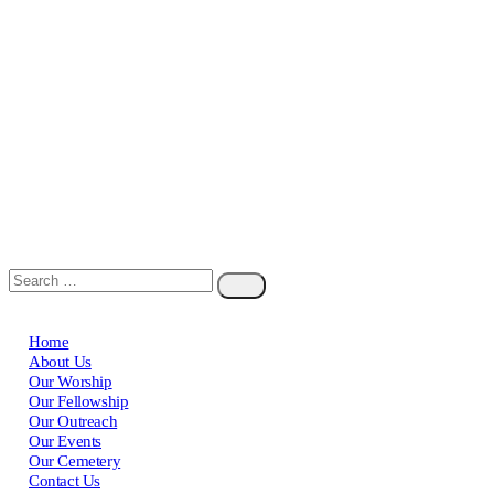
Home
About Us
Our Worship
Our Fellowship
Our Outreach
Our Events
Our Cemetery
Contact Us