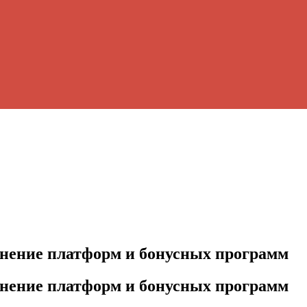
внение платформ и бонусных программ
внение платформ и бонусных программ